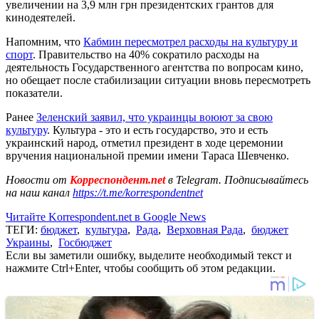
увеличении на 3,9 млн грн президентских грантов для
кинодеятелей.
Напомним, что
Кабмин пересмотрел расходы на культуру и
спорт
. Правительство на 40% сократило расходы на
деятельность Государственного агентства по вопросам кино,
но обещает после стабилизации ситуации вновь пересмотреть
показатели.
Ранее
Зеленский заявил, что украинцы воюют за свою
культуру
. Культура - это и есть государство, это и есть
украинский народ, отметил президент в ходе церемонии
вручения национальной премии имени Тараса Шевченко.
Новости от
Корреспондент.net
в Telegram. Подписывайтесь
на наш канал
https://t.me/korrespondentnet
Читайте Korrespondent.net в Google News
ТЕГИ:
бюджет
,
культура
,
Рада
,
Верховная Рада
,
бюджет
Украины
,
Госбюджет
Если вы заметили ошибку, выделите необходимый текст и
нажмите Ctrl+Enter, чтобы сообщить об этом редакции.