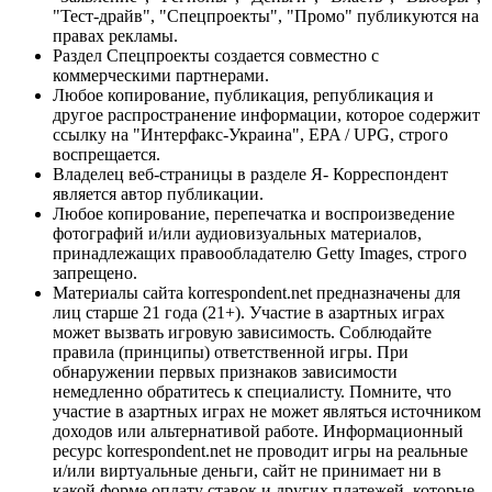
"Тест-драйв", "Спецпроекты", "Промо" публикуются на
правах рекламы.
Раздел Спецпроекты создается совместно с
коммерческими партнерами.
Любое копирование, публикация, републикация и
другое распространение информации, которое содержит
ссылку на "Интерфакс-Украина", EPA / UPG, строго
воспрещается.
Владелец веб-страницы в разделе Я- Корреспондент
является автор публикации.
Любое копирование, перепечатка и воспроизведение
фотографий и/или аудиовизуальных материалов,
принадлежащих правообладателю Getty Images, строго
запрещено.
Материалы сайта korrespondent.net предназначены для
лиц старше 21 года (21+). Участие в азартных играх
может вызвать игровую зависимость. Соблюдайте
правила (принципы) ответственной игры. При
обнаружении первых признаков зависимости
немедленно обратитесь к специалисту. Помните, что
участие в азартных играх не может являться источником
доходов или альтернативой работе. Информационный
ресурс korrespondent.net не проводит игры на реальные
и/или виртуальные деньги, сайт не принимает ни в
какой форме оплату ставок и других платежей, которые