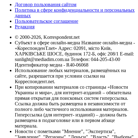
Договор пользования сайтом
Политика в сфере конфиденциальности и персональных
данных
Пользовательское соглашение
Редакция
© 2000-2026, Korrespondent.net
Субъект в сфере онлайн-медиа Название онлайн-медиа -
«КореспонденТ.net» Адрес: 02091, місто Київ,
ХАРКІВСЬКЕ ШОСЕ, будинок 172-Б, офіс 208/1 E-mail:
sunlight@mediadim.com.ua
Телефон: 044-205-43-00
Идентификатор медиа - R40-06068
Использование любых материалов, размещённых на
сайте, разрешается при условии ссылки на
Корреспондент.net.
При копировании материалов со страницы «Новости
Украины и мира», для интернет-изданий – обязательна
прямая открытая для поисковых систем гиперссылка.
Ссылка должна быть размещена в независимости от
полного либо частичного использования материалов.
Гиперссылка (для интернет- изданий) – должна быть
размещена в подзаголовке или в первом абзаце
материала.
Новости с пометками "Мнение", "Экспертиза",
"Заявление", "Регионы", "Деньги", "Власть", "Выборы",