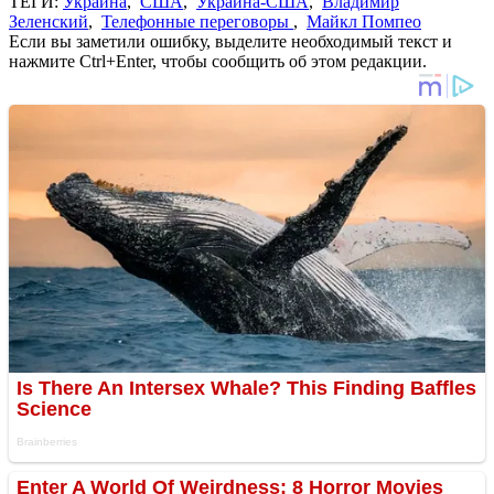
ТЕГИ:
Украина
,
США
,
Украина-США
,
Владимир
Зеленский
,
Телефонные переговоры
,
Майкл Помпео
Если вы заметили ошибку, выделите необходимый текст и
нажмите Ctrl+Enter, чтобы сообщить об этом редакции.