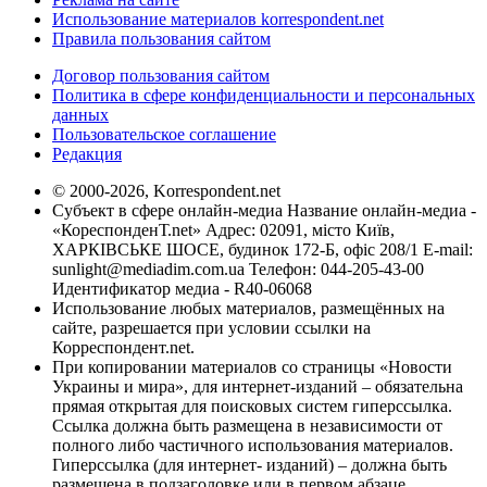
Использование материалов korrespondent.net
Правила пользования сайтом
Договор пользования сайтом
Политика в сфере конфиденциальности и персональных
данных
Пользовательское соглашение
Редакция
© 2000-2026, Korrespondent.net
Субъект в сфере онлайн-медиа Название онлайн-медиа -
«КореспонденТ.net» Адрес: 02091, місто Київ,
ХАРКІВСЬКЕ ШОСЕ, будинок 172-Б, офіс 208/1 E-mail:
sunlight@mediadim.com.ua
Телефон: 044-205-43-00
Идентификатор медиа - R40-06068
Использование любых материалов, размещённых на
сайте, разрешается при условии ссылки на
Корреспондент.net.
При копировании материалов со страницы «Новости
Украины и мира», для интернет-изданий – обязательна
прямая открытая для поисковых систем гиперссылка.
Ссылка должна быть размещена в независимости от
полного либо частичного использования материалов.
Гиперссылка (для интернет- изданий) – должна быть
размещена в подзаголовке или в первом абзаце