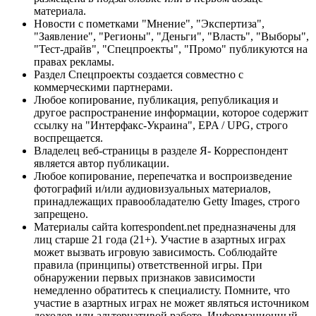
материала.
Новости с пометками "Мнение", "Экспертиза",
"Заявление", "Регионы", "Деньги", "Власть", "Выборы",
"Тест-драйв", "Спецпроекты", "Промо" публикуются на
правах рекламы.
Раздел Спецпроекты создается совместно с
коммерческими партнерами.
Любое копирование, публикация, републикация и
другое распространение информации, которое содержит
ссылку на "Интерфакс-Украина", EPA / UPG, строго
воспрещается.
Владелец веб-страницы в разделе Я- Корреспондент
является автор публикации.
Любое копирование, перепечатка и воспроизведение
фотографий и/или аудиовизуальных материалов,
принадлежащих правообладателю Getty Images, строго
запрещено.
Материалы сайта korrespondent.net предназначены для
лиц старше 21 года (21+). Участие в азартных играх
может вызвать игровую зависимость. Соблюдайте
правила (принципы) ответственной игры. При
обнаружении первых признаков зависимости
немедленно обратитесь к специалисту. Помните, что
участие в азартных играх не может являться источником
доходов или альтернативой работе. Информационный