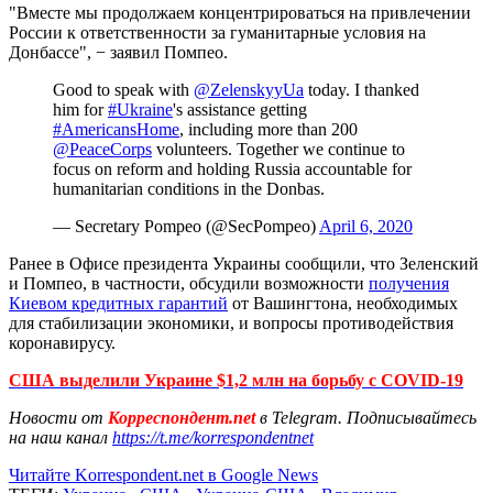
"Вместе мы продолжаем концентрироваться на привлечении
России к ответственности за гуманитарные условия на
Донбассе", − заявил Помпео.
Good to speak with
@ZelenskyyUa
today. I thanked
him for
#Ukraine
's assistance getting
#AmericansHome
, including more than 200
@PeaceCorps
volunteers. Together we continue to
focus on reform and holding Russia accountable for
humanitarian conditions in the Donbas.
— Secretary Pompeo (@SecPompeo)
April 6, 2020
Ранее в Офисе президента Украины сообщили, что Зеленский
и Помпео, в частности, обсудили возможности
получения
Киевом кредитных гарантий
от Вашингтона, необходимых
для стабилизации экономики, и вопросы противодействия
коронавирусу.
США выделили Украине $1,2 млн на борьбу с COVID-19
Новости от
Корреспондент.net
в Telegram. Подписывайтесь
на наш канал
https://t.me/korrespondentnet
Читайте Korrespondent.net в Google News