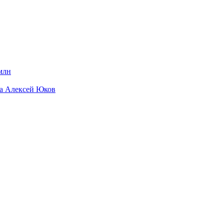
млн
да Алексей Юков