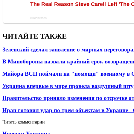
ЧИТАЙТЕ ТАКЖЕ
Зеленский сделал заявление о мирных переговора
В Минобороны назвали крайний срок возвращен
Майора ВСП поймали на "помощи" военному в
Украина впервые в мире провела воздушный шту
Правительство приняло изменения по отсрочке о
Иран готовил удар по трем объектам в Украине 
Читать комментарии
Новости Украины