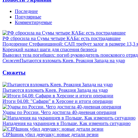
Последние
Популярные
Комментируемые
РФ сбросила на Сумы четыре КАБа: есть пострадавшие
Подозрение Стефанишиной: САП требует залог в размере 13,3 
Корецкий назвал шаги для спасения бизнеса
Вывозил тела погибших: погиб руководитель поискового отря
Сюжет
Пытаются взломать Киев. Реакция Запада на удар
Сюжеты
Пытаются взломать Киев. Реакция Запада на удар
Итоги 04.08: "Сафари" в Херсоне и итоги операции
Удары по России. Чего достигла 40-дневная операция
Нападения на украинцев в Польше. Как изменить ситуацию
СВЧшник убил девушку: новые детали резни