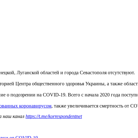
цкой, Луганской областей и города Севастополя отсутствуют.
торией Центра общественного здоровья Украины, а также обла
ние о подозрении на COVID-19. Всего с начала 2020 года посту
рованных коронавирусом
, также увеличивается смертность от C
а наш канал
https://t.me/korrespondentnet
ивки от COVID-19