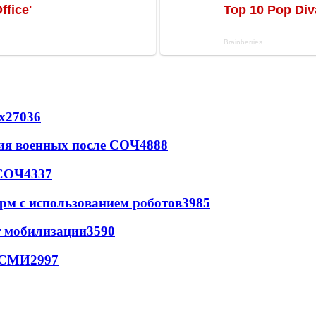
х
27036
ия военных после СОЧ
4888
 СОЧ
4337
рм с использованием роботов
3985
т мобилизации
3590
- СМИ
2997