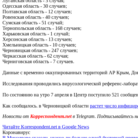
Луганская область - 3 случая;
Одесская область - 30 случаев;
Полтавская область - 12 случаев;
Ровенская область - 40 случаев;
Сумская область - 51 случай;
Тернопольская область - 168 случаев;
Харьковская область - 1 случай;
Херсонская область - 13 случаев;
Хмельницкая область - 10 случаев;
Черновицкая область - 247 случаев;
Черкасская область - 62 случая;
Черниговская область - 7 случаев.
Данные с временно оккупированных территорий АР Крым, Доне
Исследования проводились вирусологической референс-лабора
По состоянию на утро 7 апреля в Центр поступило 521 сообще
Как сообщалось. в Черновицкой области
растет число инфици
Новости от
Корреспондент.net
в Telegram. Подписывайтесь н
Читайте Korrespondent.net в Google News
Коронавирус
В Минздраве сказали, нужно ли больше одной бустерной прив