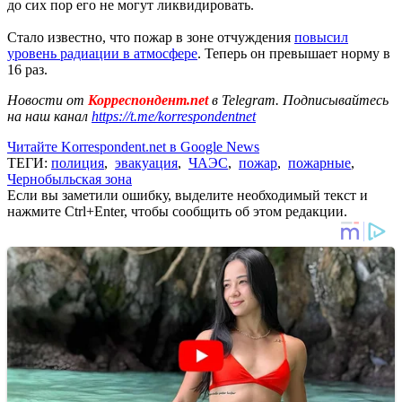
до сих пор его не могут ликвидировать.
Стало известно, что пожар в зоне отчуждения
повысил
уровень радиации в атмосфере
. Теперь он превышает норму в
16 раз.
Новости от
Корреспондент.net
в Telegram. Подписывайтесь
на наш канал
https://t.me/korrespondentnet
Читайте Korrespondent.net в Google News
ТЕГИ:
полиция
,
эвакуация
,
ЧАЭС
,
пожар
,
пожарные
,
Чернобыльская зона
Если вы заметили ошибку, выделите необходимый текст и
нажмите Ctrl+Enter, чтобы сообщить об этом редакции.