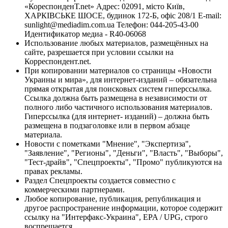
«КореспонденТ.net» Адрес: 02091, місто Київ,
ХАРКІВСЬКЕ ШОСЕ, будинок 172-Б, офіс 208/1 E-mail:
sunlight@mediadim.com.ua
Телефон: 044-205-43-00
Идентификатор медиа - R40-06068
Использование любых материалов, размещённых на
сайте, разрешается при условии ссылки на
Корреспондент.net.
При копировании материалов со страницы «Новости
Украины и мира», для интернет-изданий – обязательна
прямая открытая для поисковых систем гиперссылка.
Ссылка должна быть размещена в независимости от
полного либо частичного использования материалов.
Гиперссылка (для интернет- изданий) – должна быть
размещена в подзаголовке или в первом абзаце
материала.
Новости с пометками "Мнение", "Экспертиза",
"Заявление", "Регионы", "Деньги", "Власть", "Выборы",
"Тест-драйв", "Спецпроекты", "Промо" публикуются на
правах рекламы.
Раздел Спецпроекты создается совместно с
коммерческими партнерами.
Любое копирование, публикация, републикация и
другое распространение информации, которое содержит
ссылку на "Интерфакс-Украина", EPA / UPG, строго
воспрещается.