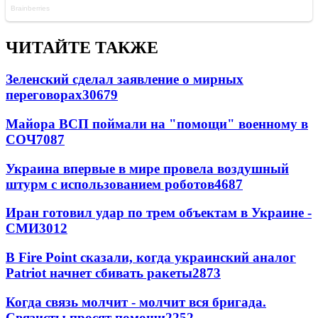
ЧИТАЙТЕ ТАКЖЕ
Зеленский сделал заявление о мирных
переговорах
30679
Майора ВСП поймали на "помощи" военному в
СОЧ
7087
Украина впервые в мире провела воздушный
штурм с использованием роботов
4687
Иран готовил удар по трем объектам в Украине -
СМИ
3012
В Fire Point сказали, когда украинский аналог
Patriot начнет сбивать ракеты
2873
Когда связь молчит - молчит вся бригада.
Связисты просят помощи
2252