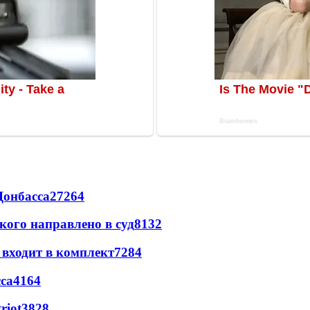
Донбасса
27264
кого направлено в суд
8132
 входит в комплект
7284
са
4164
riot
3828