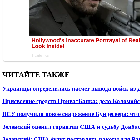
ЧИТАЙТЕ ТАКЖЕ
Украинцы определились насчет вывода войск из 
Присвоение средств ПриватБанка: дело Коломойс
ВСУ получили новое снаряжение Бундесвера: что
Зеленский оценил гарантии США и судьбу Донбас
Зеленский: США будут поставлять ракеты для Pat