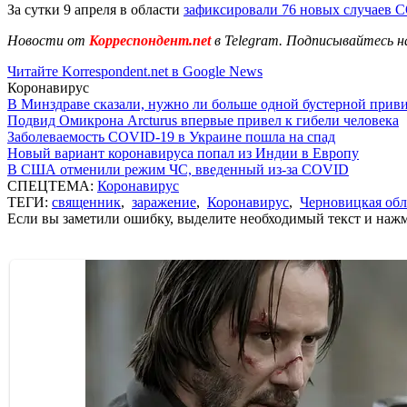
За сутки 9 апреля в области
зафиксировали 76 новых случаев 
Новости от
Корреспондент.net
в Telegram. Подписывайтесь н
Читайте Korrespondent.net в Google News
Коронавирус
В Минздраве сказали, нужно ли больше одной бустерной прив
Подвид Омикрона Arcturus впервые привел к гибели человека
Заболеваемость COVID-19 в Украине пошла на спад
Новый вариант коронавируса попал из Индии в Европу
В США отменили режим ЧС, введенный из-за COVID
СПЕЦТЕМА:
Коронавирус
ТЕГИ:
священник
,
заражение
,
Коронавирус
,
Черновицкая обл
Если вы заметили ошибку, выделите необходимый текст и нажми