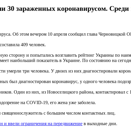
ли 30 зараженных коронавирусом. Среди
ируса. Об этом вечером 10 апреля сообщил глава Черновицкой 
составила 409 человек.
тную сторону и попытались возглавить рейтинг Украины по на
 имеет наибольший показатель в Украине. По состоянию на сегод
ти умерли три человека. У двоих из них диагностировали корона
льных был диагностирован коронавирус, у одного человека подоз
ников. Один из них, из Новоселицкого района, контактировал 
дозрение на COVID-19, его жена уже заболела.
м священнослужитель с большим числом контактных лиц.
н и ввели ограничения на передвижение
в выходные дни.