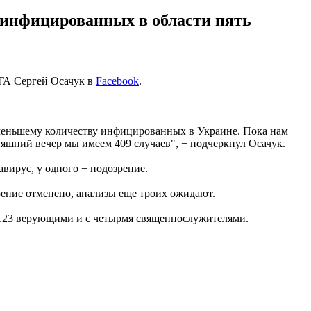
 инфицированных в области пять
ОГА Сергей Осачук в
Facebook
.
именьшему количеству инфицированных в Украине. Пока нам
няшний вечер мы имеем 409 случаев", − подчеркнул Осачук.
вирус, у одного − подозрение.
рение отменено, анализы еще троих ожидают.
с 123 верующими и с четырмя священнослужителями.