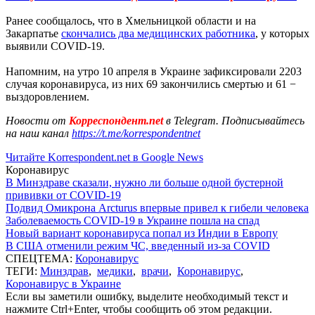
Ранее сообщалось, что в Хмельницкой области и на
Закарпатье
скончались два медицинских работника
, у которых
выявили COVID-19.
Напомним, на утро 10 апреля в Украине зафиксировали 2203
случая коронавируса, из них 69 закончились смертью и 61 −
выздоровлением.
Новости от
Корреспондент.net
в Telegram. Подписывайтесь
на наш канал
https://t.me/korrespondentnet
Читайте Korrespondent.net в Google News
Коронавирус
В Минздраве сказали, нужно ли больше одной бустерной
прививки от COVID-19
Подвид Омикрона Arcturus впервые привел к гибели человека
Заболеваемость COVID-19 в Украине пошла на спад
Новый вариант коронавируса попал из Индии в Европу
В США отменили режим ЧС, введенный из-за COVID
СПЕЦТЕМА:
Коронавирус
ТЕГИ:
Минздрав
,
медики
,
врачи
,
Коронавирус
,
Коронавирус в Украине
Если вы заметили ошибку, выделите необходимый текст и
нажмите Ctrl+Enter, чтобы сообщить об этом редакции.