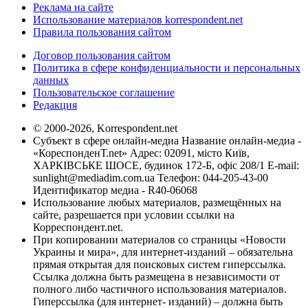
Реклама на сайте
Использование материалов korrespondent.net
Правила пользования сайтом
Договор пользования сайтом
Политика в сфере конфиденциальности и персональных
данных
Пользовательское соглашение
Редакция
© 2000-2026, Korrespondent.net
Субъект в сфере онлайн-медиа Название онлайн-медиа -
«КореспонденТ.net» Адрес: 02091, місто Київ,
ХАРКІВСЬКЕ ШОСЕ, будинок 172-Б, офіс 208/1 E-mail:
sunlight@mediadim.com.ua
Телефон: 044-205-43-00
Идентификатор медиа - R40-06068
Использование любых материалов, размещённых на
сайте, разрешается при условии ссылки на
Корреспондент.net.
При копировании материалов со страницы «Новости
Украины и мира», для интернет-изданий – обязательна
прямая открытая для поисковых систем гиперссылка.
Ссылка должна быть размещена в независимости от
полного либо частичного использования материалов.
Гиперссылка (для интернет- изданий) – должна быть