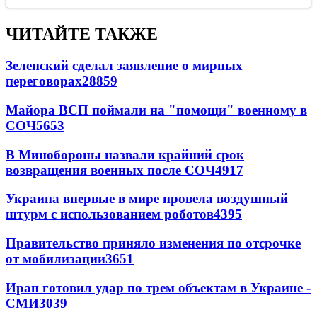
ЧИТАЙТЕ ТАКЖЕ
Зеленский сделал заявление о мирных
переговорах
28859
Майора ВСП поймали на "помощи" военному в
СОЧ
5653
В Минобороны назвали крайний срок
возвращения военных после СОЧ
4917
Украина впервые в мире провела воздушный
штурм с использованием роботов
4395
Правительство приняло изменения по отсрочке
от мобилизации
3651
Иран готовил удар по трем объектам в Украине -
СМИ
3039