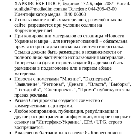
ХАРКІВСЬКЕ ШОСЕ, будинок 172-Б, офіс 208/1 E-mail:
sunlight@mediadim.com.ua
Телефон: 044-205-43-00
Идентификатор медиа - R40-06068
Использование любых материалов, размещённых на
сайте, разрешается при условии ссылки на
Корреспондент.net.
При копировании материалов со страницы «Новости
Украины и мира», для интернет-изданий – обязательна
прямая открытая для поисковых систем гиперссылка.
Ссылка должна быть размещена в независимости от
полного либо частичного использования материалов.
Гиперссылка (для интернет- изданий) – должна быть
размещена в подзаголовке или в первом абзаце
материала.
Новости с пометками "Мнение", "Экспертиза",
"Заявление", "Регионы", "Деньги", "Власть", "Выборы",
"Тест-драйв", "Спецпроекты", "Промо" публикуются на
правах рекламы.
Раздел Спецпроекты создается совместно с
коммерческими партнерами.
Любое копирование, публикация, републикация и
другое распространение информации, которое содержит
ссылку на "Интерфакс-Украина", EPA / UPG, строго
воспрещается.
Владелец веб-страницы в разделе Я- Корреспондент