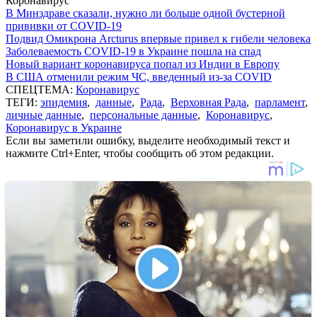
Коронавирус
В Минздраве сказали, нужно ли больше одной бустерной
прививки от COVID-19
Подвид Омикрона Arcturus впервые привел к гибели человека
Заболеваемость COVID-19 в Украине пошла на спад
Новый вариант коронавируса попал из Индии в Европу
В США отменили режим ЧС, введенный из-за COVID
СПЕЦТЕМА:
Коронавирус
ТЕГИ:
эпидемия
,
данные
,
Рада
,
Верховная Рада
,
парламент
,
личные данные
,
персональные данные
,
Коронавирус
,
Коронавирус в Украине
Если вы заметили ошибку, выделите необходимый текст и
нажмите Ctrl+Enter, чтобы сообщить об этом редакции.