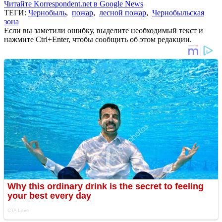
Читайте Korrespondent.net в Google News
ТЕГИ:
Чернобыль
,
пожар
,
лесной пожар
,
Чернобыльская
зона
Если вы заметили ошибку, выделите необходимый текст и
нажмите Ctrl+Enter, чтобы сообщить об этом редакции.