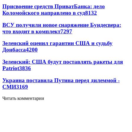
Присвоение средств ПриватБанка: дело
Коломойского направлено в суд
8132
ВСУ получили новое снаряжение Бундесвера:
что входит в комплект
7297
Зеленский оценил гарантии США и судьбу
Донбасса
4200
Зеленский: США будут поставлять ракеты для
Patriot
3836
Украина поставила Путина перед дилеммой -
СМИ
3169
Читать комментарии