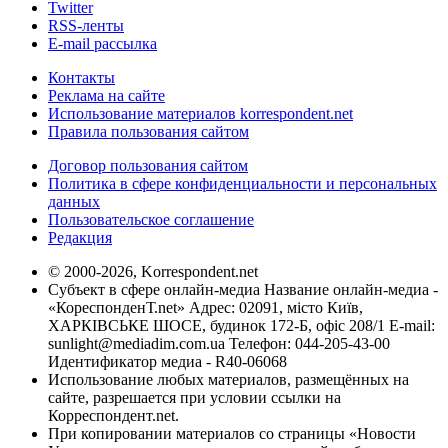
Twitter
RSS-ленты
E-mail рассылка
Контакты
Реклама на сайте
Использование материалов korrespondent.net
Правила пользования сайтом
Договор пользования сайтом
Политика в сфере конфиденциальности и персональных
данных
Пользовательское соглашение
Редакция
© 2000-2026, Korrespondent.net
Субъект в сфере онлайн-медиа Название онлайн-медиа -
«КореспонденТ.net» Адрес: 02091, місто Київ,
ХАРКІВСЬКЕ ШОСЕ, будинок 172-Б, офіс 208/1 E-mail:
sunlight@mediadim.com.ua
Телефон: 044-205-43-00
Идентификатор медиа - R40-06068
Использование любых материалов, размещённых на
сайте, разрешается при условии ссылки на
Корреспондент.net.
При копировании материалов со страницы «Новости