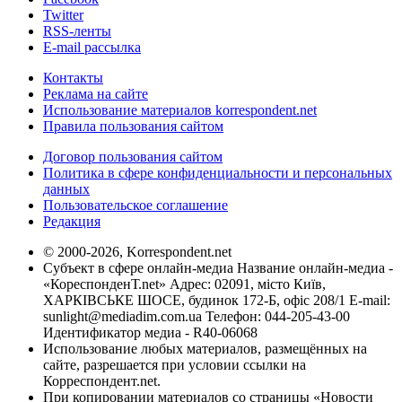
Twitter
RSS-ленты
E-mail рассылка
Контакты
Реклама на сайте
Использование материалов korrespondent.net
Правила пользования сайтом
Договор пользования сайтом
Политика в сфере конфиденциальности и персональных
данных
Пользовательское соглашение
Редакция
© 2000-2026, Korrespondent.net
Субъект в сфере онлайн-медиа Название онлайн-медиа -
«КореспонденТ.net» Адрес: 02091, місто Київ,
ХАРКІВСЬКЕ ШОСЕ, будинок 172-Б, офіс 208/1 E-mail:
sunlight@mediadim.com.ua
Телефон: 044-205-43-00
Идентификатор медиа - R40-06068
Использование любых материалов, размещённых на
сайте, разрешается при условии ссылки на
Корреспондент.net.
При копировании материалов со страницы «Новости