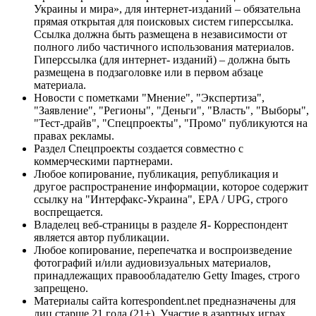
Украины и мира», для интернет-изданий – обязательна
прямая открытая для поисковых систем гиперссылка.
Ссылка должна быть размещена в независимости от
полного либо частичного использования материалов.
Гиперссылка (для интернет- изданий) – должна быть
размещена в подзаголовке или в первом абзаце
материала.
Новости с пометками "Мнение", "Экспертиза",
"Заявление", "Регионы", "Деньги", "Власть", "Выборы",
"Тест-драйв", "Спецпроекты", "Промо" публикуются на
правах рекламы.
Раздел Спецпроекты создается совместно с
коммерческими партнерами.
Любое копирование, публикация, републикация и
другое распространение информации, которое содержит
ссылку на "Интерфакс-Украина", EPA / UPG, строго
воспрещается.
Владелец веб-страницы в разделе Я- Корреспондент
является автор публикации.
Любое копирование, перепечатка и воспроизведение
фотографий и/или аудиовизуальных материалов,
принадлежащих правообладателю Getty Images, строго
запрещено.
Материалы сайта korrespondent.net предназначены для
лиц старше 21 года (21+). Участие в азартных играх