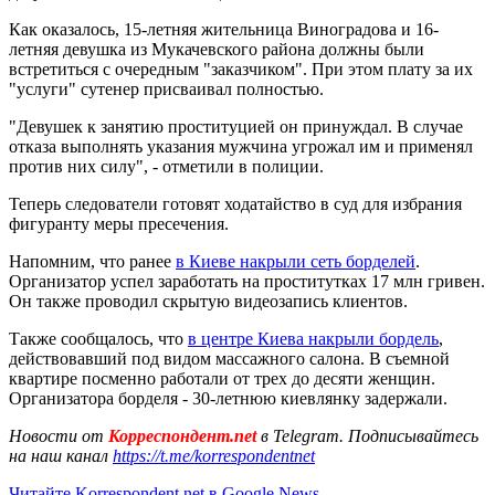
Как оказалось, 15-летняя жительница Виноградова и 16-
летняя девушка из Мукачевского района должны были
встретиться с очередным "заказчиком". При этом плату за их
"услуги" сутенер присваивал полностью.
"Девушек к занятию проституцией он принуждал. В случае
отказа выполнять указания мужчина угрожал им и применял
против них силу", - отметили в полиции.
Теперь следователи готовят ходатайство в суд для избрания
фигуранту меры пресечения.
Напомним, что ранее
в Киеве накрыли сеть борделей
.
Организатор успел заработать на проститутках 17 млн гривен.
Он также проводил скрытую видеозапись клиентов.
Также сообщалось, что
в центре Киева накрыли бордель
,
действовавший под видом массажного салона. В съемной
квартире посменно работали от трех до десяти женщин.
Организатора борделя - 30-летнюю киевлянку задержали.
Новости от
Корреспондент.net
в Telegram. Подписывайтесь
на наш канал
https://t.me/korrespondentnet
Читайте Korrespondent.net в Google News