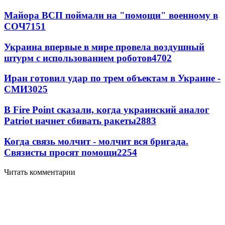
Майора ВСП поймали на "помощи" военному в
СОЧ
7151
Украина впервые в мире провела воздушный
штурм с использованием роботов
4702
Иран готовил удар по трем объектам в Украине -
СМИ
3025
В Fire Point сказали, когда украинский аналог
Patriot начнет сбивать ракеты
2883
Когда связь молчит - молчит вся бригада.
Связисты просят помощи
2254
Читать комментарии