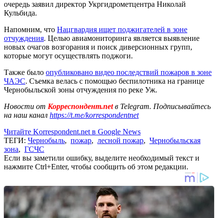
очередь заявил директор Укргидрометцентра Николай
Кульбида.
Напомним, что
Нацгвардия ищет поджигателей в зоне
отчуждения
. Целью авиамониторинга является выявление
новых очагов возгорания и поиск диверсионных групп,
которые могут осуществлять поджоги.
Также было
опубликовано видео последствий пожаров в зоне
ЧАЭС
. Съемка велась с помощью беспилотника на границе
Чернобыльской зоны отчуждения по реке Уж.
Новости от
Корреспондент.net
в Telegram. Подписывайтесь
на наш канал
https://t.me/korrespondentnet
Читайте Korrespondent.net в Google News
ТЕГИ:
Чернобыль
,
пожар
,
лесной пожар
,
Чернобыльская
зона
,
ГСЧС
Если вы заметили ошибку, выделите необходимый текст и
нажмите Ctrl+Enter, чтобы сообщить об этом редакции.