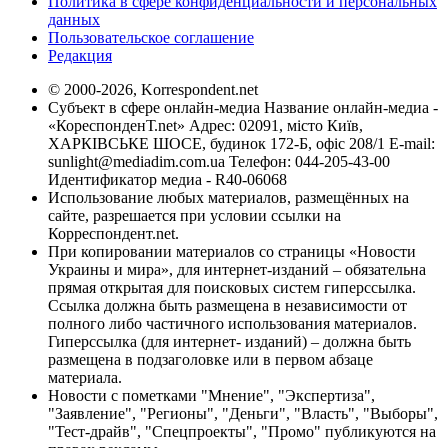
Политика в сфере конфиденциальности и персональных
данных
Пользовательское соглашение
Редакция
© 2000-2026, Korrespondent.net
Субъект в сфере онлайн-медиа Название онлайн-медиа -
«КореспонденТ.net» Адрес: 02091, місто Київ,
ХАРКІВСЬКЕ ШОСЕ, будинок 172-Б, офіс 208/1 E-mail:
sunlight@mediadim.com.ua
Телефон: 044-205-43-00
Идентификатор медиа - R40-06068
Использование любых материалов, размещённых на
сайте, разрешается при условии ссылки на
Корреспондент.net.
При копировании материалов со страницы «Новости
Украины и мира», для интернет-изданий – обязательна
прямая открытая для поисковых систем гиперссылка.
Ссылка должна быть размещена в независимости от
полного либо частичного использования материалов.
Гиперссылка (для интернет- изданий) – должна быть
размещена в подзаголовке или в первом абзаце
материала.
Новости с пометками "Мнение", "Экспертиза",
"Заявление", "Регионы", "Деньги", "Власть", "Выборы",
"Тест-драйв", "Спецпроекты", "Промо" публикуются на