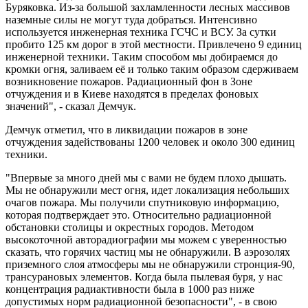
Буряковка. Из-за большой захламленности лесных массивов
наземные силы не могут туда добраться. Интенсивно
используется инженерная техника ГСЧС и ВСУ. За сутки
пробито 125 км дорог в этой местности. Привлечено 9 единиц
инженерной техники. Таким способом мы добираемся до
кромки огня, заливаем её и только таким образом сдерживаем
возникновение пожаров. Радиационный фон в Зоне
отчуждения и в Киеве находятся в пределах фоновых
значений", - сказал Демчук.
Демчук отметил, что в ликвидации пожаров в зоне
отчуждения задействованы 1200 человек и около 300 единиц
техники.
"Впервые за много дней мы с вами не будем плохо дышать.
Мы не обнаружили мест огня, идет локализация небольших
очагов пожара. Мы получили спутниковую информацию,
которая подтверждает это. Относительно радиационной
обстановки столицы и окрестных городов. Методом
высокоточной авторадиографии мы можем с уверенностью
сказать, что горячих частиц мы не обнаружили. В аэрозолях
приземного слоя атмосферы мы не обнаружили стронция-90,
трансурановых элементов. Когда была пылевая буря, у нас
концентрация радиактивности была в 1000 раз ниже
допустимых норм радиационной безопасности", - в свою