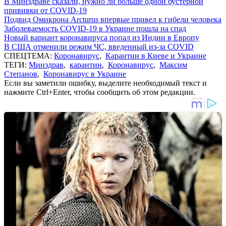
В Минздраве сказали, нужно ли больше одной бустерной
прививки от COVID-19
Подвид Омикрона Arcturus впервые привел к гибели человека
Заболеваемость COVID-19 в Украине пошла на спад
Новый вариант коронавируса попал из Индии в Европу
В США отменили режим ЧС, введенный из-за COVID
СПЕЦТЕМА:
Коронавирус
,
Карантин в Киеве и Украине
ТЕГИ:
Минздрав
,
карантин
,
Коронавирус
,
Максим
Степанов
,
Коронавирус в Украине
Если вы заметили ошибку, выделите необходимый текст и
нажмите Ctrl+Enter, чтобы сообщить об этом редакции.