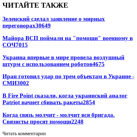
ЧИТАЙТЕ ТАКЖЕ
Зеленский сделал заявление о мирных
переговорах
30649
Майора ВСП поймали на "помощи" военному в
СОЧ
7015
Украина впервые в мире провела воздушный
штурм с использованием роботов
4675
Иран готовил удар по трем объектам в Украине -
СМИ
3002
В Fire Point сказали, когда украинский аналог
Patriot начнет сбивать ракеты
2854
Когда связь молчит - молчит вся бригада.
Связисты просят помощи
2248
Читать комментарии