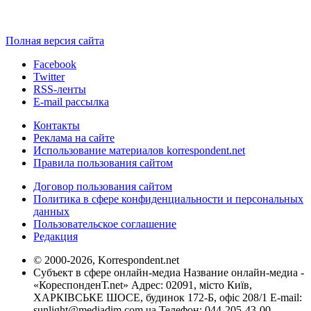
Полная версия сайта
Facebook
Twitter
RSS-ленты
E-mail рассылка
Контакты
Реклама на сайте
Использование материалов korrespondent.net
Правила пользования сайтом
Договор пользования сайтом
Политика в сфере конфиденциальности и персональных
данных
Пользовательское соглашение
Редакция
© 2000-2026, Korrespondent.net
Субъект в сфере онлайн-медиа Название онлайн-медиа -
«КореспонденТ.net» Адрес: 02091, місто Київ,
ХАРКІВСЬКЕ ШОСЕ, будинок 172-Б, офіс 208/1 E-mail:
sunlight@mediadim.com.ua
Телефон: 044-205-43-00