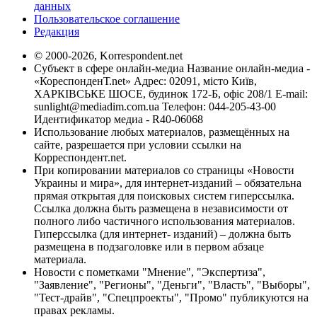
данных
Пользовательское соглашение
Редакция
© 2000-2026, Korrespondent.net
Субъект в сфере онлайн-медиа Название онлайн-медиа -
«КореспонденТ.net» Адрес: 02091, місто Київ,
ХАРКІВСЬКЕ ШОСЕ, будинок 172-Б, офіс 208/1 E-mail:
sunlight@mediadim.com.ua
Телефон: 044-205-43-00
Идентификатор медиа - R40-06068
Использование любых материалов, размещённых на
сайте, разрешается при условии ссылки на
Корреспондент.net.
При копировании материалов со страницы «Новости
Украины и мира», для интернет-изданий – обязательна
прямая открытая для поисковых систем гиперссылка.
Ссылка должна быть размещена в независимости от
полного либо частичного использования материалов.
Гиперссылка (для интернет- изданий) – должна быть
размещена в подзаголовке или в первом абзаце
материала.
Новости с пометками "Мнение", "Экспертиза",
"Заявление", "Регионы", "Деньги", "Власть", "Выборы",
"Тест-драйв", "Спецпроекты", "Промо" публикуются на
правах рекламы.