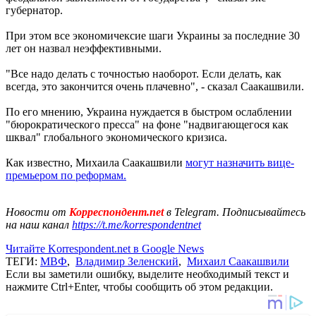
губернатор.
При этом все экономичексие шаги Украины за последние 30
лет он назвал неэффективными.
"Все надо делать с точностью наоборот. Если делать, как
всегда, это закончится очень плачевно", - сказал Саакашвили.
По его мнению, Украина нуждается в быстром ослаблении
"бюрократического пресса" на фоне "надвигающегося как
шквал" глобального экономического кризиса.
Как известно, Михаила Саакашвили
могут назначить вице-
премьером по реформам.
Новости от
Корреспондент.net
в Telegram. Подписывайтесь
на наш канал
https://t.me/korrespondentnet
Читайте Korrespondent.net в Google News
ТЕГИ:
МВФ
,
Владимир Зеленский
,
Михаил Саакашвили
Если вы заметили ошибку, выделите необходимый текст и
нажмите Ctrl+Enter, чтобы сообщить об этом редакции.