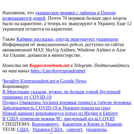
Напомним, что
украинские моряки с лайнера в Греции
возвращаются домой
. Почти 70 моряков больше двух недель
были на карантине, а теперь их эвакуируют в Украину. Еще 12
украинцев остаются на карантине.
Также
Кабмин рассказал, откуда эвакуируют украинцев
.
Информация об эвакуационных рейсах доступна на сайтах
авиакомпаний МАУ, SkyUp Airlines, Windrose Airlines и Azur
Air Ukraine, добавили в министерстве.
Новости от
Корреспондент.net
в Telegram. Подписывайтесь
на наш канал
https://t.me/korrespondentnet
Читайте Korrespondent.net в Google News
Коронавирус
В Минздраве сказали, нужно ли больше одной бустерной
прививки от COVID-19
Подвид Омикрона Arcturus впервые привел к гибели человека
Заболеваемость COVID-19 в Украине пошла на спад
Новый вариант коронавируса попал из Индии в Европу
В США отменили режим ЧС, введенный из-за COVID
СПЕЦТЕМА:
Коронавирус
,
Карантин в Киеве и Украине
ТЕГИ:
США
,
Украина-США
,
самолет
,
украинцы
,