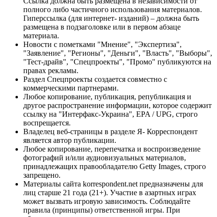
Ссылка должна быть размещена в независимости от
полного либо частичного использования материалов.
Гиперссылка (для интернет- изданий) – должна быть
размещена в подзаголовке или в первом абзаце
материала.
Новости с пометками "Мнение", "Экспертиза",
"Заявление", "Регионы", "Деньги", "Власть", "Выборы",
"Тест-драйв", "Спецпроекты", "Промо" публикуются на
правах рекламы.
Раздел Спецпроекты создается совместно с
коммерческими партнерами.
Любое копирование, публикация, републикация и
другое распространение информации, которое содержит
ссылку на "Интерфакс-Украина", EPA / UPG, строго
воспрещается.
Владелец веб-страницы в разделе Я- Корреспондент
является автор публикации.
Любое копирование, перепечатка и воспроизведение
фотографий и/или аудиовизуальных материалов,
принадлежащих правообладателю Getty Images, строго
запрещено.
Материалы сайта korrespondent.net предназначены для
лиц старше 21 года (21+). Участие в азартных играх
может вызвать игровую зависимость. Соблюдайте
правила (принципы) ответственной игры. При