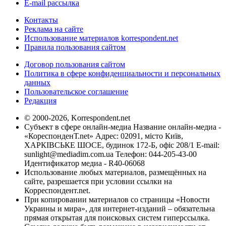
E-mail рассылка
Контакты
Реклама на сайте
Использование материалов korrespondent.net
Правила пользования сайтом
Договор пользования сайтом
Политика в сфере конфиденциальности и персональных
данных
Пользовательское соглашение
Редакция
© 2000-2026, Korrespondent.net
Субъект в сфере онлайн-медиа Название онлайн-медиа -
«КореспонденТ.net» Адрес: 02091, місто Київ,
ХАРКІВСЬКЕ ШОСЕ, будинок 172-Б, офіс 208/1 E-mail:
sunlight@mediadim.com.ua
Телефон: 044-205-43-00
Идентификатор медиа - R40-06068
Использование любых материалов, размещённых на
сайте, разрешается при условии ссылки на
Корреспондент.net.
При копировании материалов со страницы «Новости
Украины и мира», для интернет-изданий – обязательна
прямая открытая для поисковых систем гиперссылка.