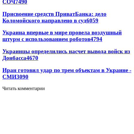
СОЧ
7490
Присвоение средств ПриватБанка: дело
Коломойского направлено в суд
6059
Украина впервые в мире провела воздушный
штурм с использованием роботов
4794
Украинцы определились насчет вывода войск из
Донбасса
4670
Иран готовил удар по трем объектам в Украине -
СМИ
3090
Читать комментарии