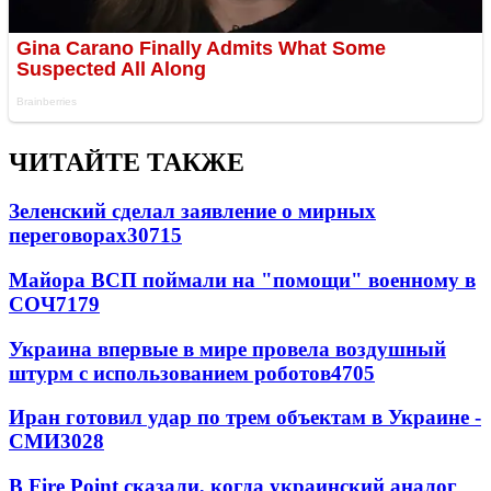
ЧИТАЙТЕ ТАКЖЕ
Зеленский сделал заявление о мирных
переговорах
30715
Майора ВСП поймали на "помощи" военному в
СОЧ
7179
Украина впервые в мире провела воздушный
штурм с использованием роботов
4705
Иран готовил удар по трем объектам в Украине -
СМИ
3028
В Fire Point сказали, когда украинский аналог