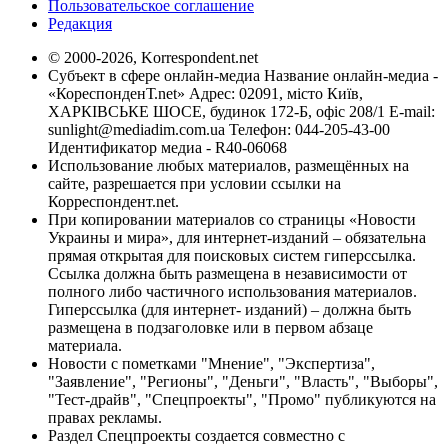
Пользовательское соглашение
Редакция
© 2000-2026, Korrespondent.net
Субъект в сфере онлайн-медиа Название онлайн-медиа -
«КореспонденТ.net» Адрес: 02091, місто Київ,
ХАРКІВСЬКЕ ШОСЕ, будинок 172-Б, офіс 208/1 E-mail:
sunlight@mediadim.com.ua
Телефон: 044-205-43-00
Идентификатор медиа - R40-06068
Использование любых материалов, размещённых на
сайте, разрешается при условии ссылки на
Корреспондент.net.
При копировании материалов со страницы «Новости
Украины и мира», для интернет-изданий – обязательна
прямая открытая для поисковых систем гиперссылка.
Ссылка должна быть размещена в независимости от
полного либо частичного использования материалов.
Гиперссылка (для интернет- изданий) – должна быть
размещена в подзаголовке или в первом абзаце
материала.
Новости с пометками "Мнение", "Экспертиза",
"Заявление", "Регионы", "Деньги", "Власть", "Выборы",
"Тест-драйв", "Спецпроекты", "Промо" публикуются на
правах рекламы.
Раздел Спецпроекты создается совместно с