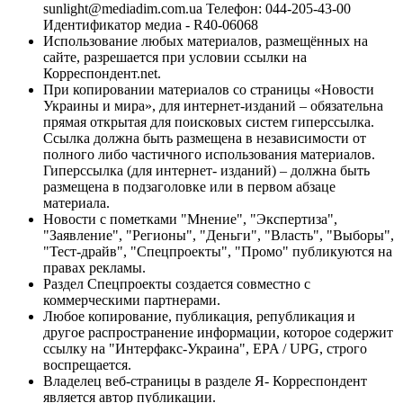
sunlight@mediadim.com.ua
Телефон: 044-205-43-00
Идентификатор медиа - R40-06068
Использование любых материалов, размещённых на
сайте, разрешается при условии ссылки на
Корреспондент.net.
При копировании материалов со страницы «Новости
Украины и мира», для интернет-изданий – обязательна
прямая открытая для поисковых систем гиперссылка.
Ссылка должна быть размещена в независимости от
полного либо частичного использования материалов.
Гиперссылка (для интернет- изданий) – должна быть
размещена в подзаголовке или в первом абзаце
материала.
Новости с пометками "Мнение", "Экспертиза",
"Заявление", "Регионы", "Деньги", "Власть", "Выборы",
"Тест-драйв", "Спецпроекты", "Промо" публикуются на
правах рекламы.
Раздел Спецпроекты создается совместно с
коммерческими партнерами.
Любое копирование, публикация, републикация и
другое распространение информации, которое содержит
ссылку на "Интерфакс-Украина", EPA / UPG, строго
воспрещается.
Владелец веб-страницы в разделе Я- Корреспондент
является автор публикации.