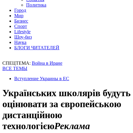
Политика
Город
Мир
Бизнес
Спорт
Lifestyle
Шоу-биз
Наука
БЛОГИ ЧИТАТЕЛЕЙ
СПЕЦТЕМА:
Война в Иране
ВСЕ ТЕМЫ
Вступление Украины в ЕС
Українських школярів будуть
оцінювати за європейською
дистанційною
технологією
Реклама