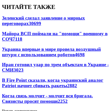
ЧИТАЙТЕ ТАКЖЕ
Зеленский сделал заявление о мирных
переговорах
30699
Майора ВСП поймали на "помощи" военному в
СОЧ
7118
Украина впервые в мире провела воздушный
штурм с использованием роботов
4698
Иран готовил удар по трем объектам в Украине -
СМИ
3023
В Fire Point сказали, когда украинский аналог
Patriot начнет сбивать ракеты
2882
Когда связь молчит - молчит вся бригада.
Связисты просят помощи
2252
Читать комментарии