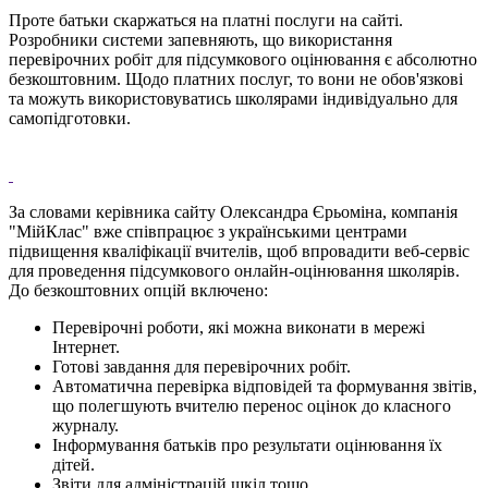
Проте батьки скаржаться на платні послуги на сайті.
Розробники системи запевняють, що використання
перевірочних робіт для підсумкового оцінювання є абсолютно
безкоштовним. Щодо платних послуг, то вони не обов'язкові
та можуть використовуватись школярами індивідуально для
самопідготовки.
За словами керівника сайту Олександра Єрьоміна, компанія
"МійКлас" вже співпрацює з українськими центрами
підвищення кваліфікації вчителів, щоб впровадити веб-сервіс
для проведення підсумкового онлайн-оцінювання школярів.
До безкоштовних опцій включено:
Перевірочні роботи, які можна виконати в мережі
Інтернет.
Готові завдання для перевірочних робіт.
Автоматична перевірка відповідей та формування звітів,
що полегшують вчителю перенос оцінок до класного
журналу.
Інформування батьків про результати оцінювання їх
дітей.
Звіти для адміністрацій шкіл тощо.