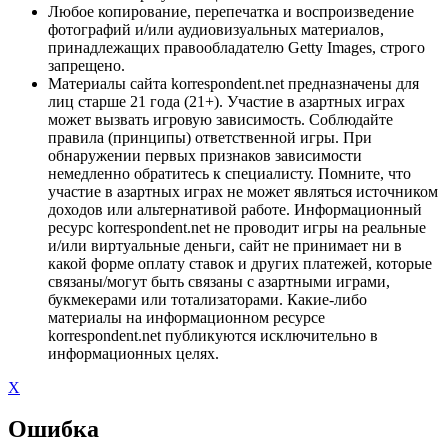
Любое копирование, перепечатка и воспроизведение
фотографий и/или аудиовизуальных материалов,
принадлежащих правообладателю Getty Images, строго
запрещено.
Материалы сайта korrespondent.net предназначены для
лиц старше 21 года (21+). Участие в азартных играх
может вызвать игровую зависимость. Соблюдайте
правила (принципы) ответственной игры. При
обнаружении первых признаков зависимости
немедленно обратитесь к специалисту. Помните, что
участие в азартных играх не может являться источником
доходов или альтернативой работе. Информационный
ресурс korrespondent.net не проводит игры на реальные
и/или виртуальные деньги, сайт не принимает ни в
какой форме оплату ставок и других платежей, которые
связаны/могут быть связаны с азартными играми,
букмекерами или тотализаторами. Какие-либо
материалы на информационном ресурсе
korrespondent.net публикуются исключительно в
информационных целях.
X
Ошибка