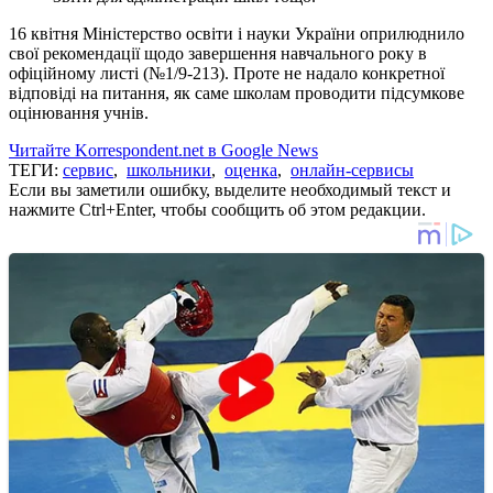
16 квітня Міністерство освіти і науки України оприлюднило
свої рекомендації щодо завершення навчального року в
офіційному листі (№1/9-213). Проте не надало конкретної
відповіді на питання, як саме школам проводити підсумкове
оцінювання учнів.
Читайте Korrespondent.net в Google News
ТЕГИ:
сервис
,
школьники
,
оценка
,
онлайн-сервисы
Если вы заметили ошибку, выделите необходимый текст и
нажмите Ctrl+Enter, чтобы сообщить об этом редакции.