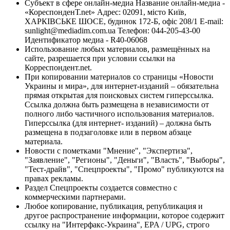
Субъект в сфере онлайн-медиа Название онлайн-медиа -
«КореспонденТ.net» Адрес: 02091, місто Київ,
ХАРКІВСЬКЕ ШОСЕ, будинок 172-Б, офіс 208/1 E-mail:
sunlight@mediadim.com.ua
Телефон: 044-205-43-00
Идентификатор медиа - R40-06068
Использование любых материалов, размещённых на
сайте, разрешается при условии ссылки на
Корреспондент.net.
При копировании материалов со страницы «Новости
Украины и мира», для интернет-изданий – обязательна
прямая открытая для поисковых систем гиперссылка.
Ссылка должна быть размещена в независимости от
полного либо частичного использования материалов.
Гиперссылка (для интернет- изданий) – должна быть
размещена в подзаголовке или в первом абзаце
материала.
Новости с пометками "Мнение", "Экспертиза",
"Заявление", "Регионы", "Деньги", "Власть", "Выборы",
"Тест-драйв", "Спецпроекты", "Промо" публикуются на
правах рекламы.
Раздел Спецпроекты создается совместно с
коммерческими партнерами.
Любое копирование, публикация, републикация и
другое распространение информации, которое содержит
ссылку на "Интерфакс-Украина", EPA / UPG, строго