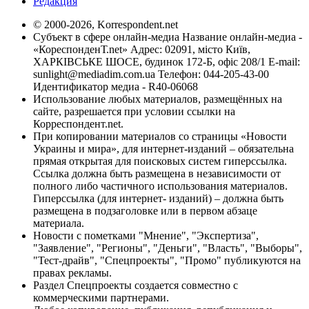
Редакция
© 2000-2026, Korrespondent.net
Субъект в сфере онлайн-медиа Название онлайн-медиа -
«КореспонденТ.net» Адрес: 02091, місто Київ,
ХАРКІВСЬКЕ ШОСЕ, будинок 172-Б, офіс 208/1 E-mail:
sunlight@mediadim.com.ua
Телефон: 044-205-43-00
Идентификатор медиа - R40-06068
Использование любых материалов, размещённых на
сайте, разрешается при условии ссылки на
Корреспондент.net.
При копировании материалов со страницы «Новости
Украины и мира», для интернет-изданий – обязательна
прямая открытая для поисковых систем гиперссылка.
Ссылка должна быть размещена в независимости от
полного либо частичного использования материалов.
Гиперссылка (для интернет- изданий) – должна быть
размещена в подзаголовке или в первом абзаце
материала.
Новости с пометками "Мнение", "Экспертиза",
"Заявление", "Регионы", "Деньги", "Власть", "Выборы",
"Тест-драйв", "Спецпроекты", "Промо" публикуются на
правах рекламы.
Раздел Спецпроекты создается совместно с
коммерческими партнерами.