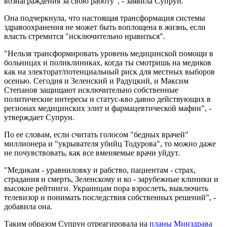
вознаграждения за свою работу", - заявила Супрун.
Она подчеркнула, что настоящая трансформация системы
здравоохранения не может быть воплощена в жизнь, если
власть стремится "исключительно нравиться".
"Нельзя трансформировать уровень медицинской помощи в
больницах и поликлиниках, когда ты смотришь на медиков
как на электорат/потенциальный риск для местных выборов
осенью. Сегодня и Зеленский и Радуцкий, и Максим
Степанов защищают исключительно собственные
политические интересы и статус-кво давно действующих в
регионах медицинских элит и фармацевтической мафии", -
утверждает Супрун.
По ее словам, если считать голосом "бедных врачей"
миллионера и "укрывателя убийц Тодурова", то можно даже
не почувствовать, как все вменяемые врачи уйдут.
"Медикам - уравниловку и рабство, пациентам - страх,
страдания и смерть, Зеленскому и ко - зарубежные клиники и
высокие рейтинги. Украинцам пора взрослеть, выключить
телевизор и понимать последствия собственных решений", -
добавила она.
Таким образом Супрун отреагировала на
планы Минздрава