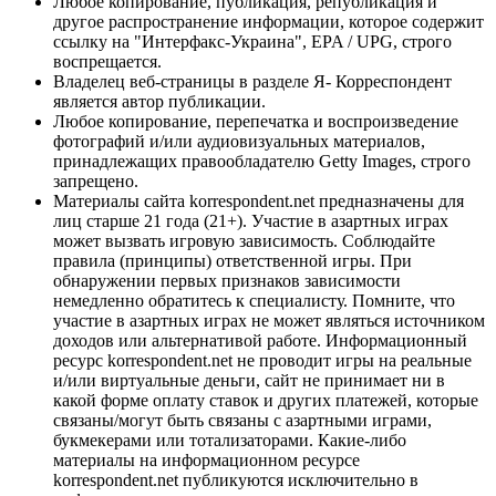
Любое копирование, публикация, републикация и
другое распространение информации, которое содержит
ссылку на "Интерфакс-Украина", EPA / UPG, строго
воспрещается.
Владелец веб-страницы в разделе Я- Корреспондент
является автор публикации.
Любое копирование, перепечатка и воспроизведение
фотографий и/или аудиовизуальных материалов,
принадлежащих правообладателю Getty Images, строго
запрещено.
Материалы сайта korrespondent.net предназначены для
лиц старше 21 года (21+). Участие в азартных играх
может вызвать игровую зависимость. Соблюдайте
правила (принципы) ответственной игры. При
обнаружении первых признаков зависимости
немедленно обратитесь к специалисту. Помните, что
участие в азартных играх не может являться источником
доходов или альтернативой работе. Информационный
ресурс korrespondent.net не проводит игры на реальные
и/или виртуальные деньги, сайт не принимает ни в
какой форме оплату ставок и других платежей, которые
связаны/могут быть связаны с азартными играми,
букмекерами или тотализаторами. Какие-либо
материалы на информационном ресурсе
korrespondent.net публикуются исключительно в