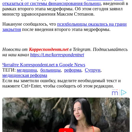
отказаться от системы финансирования больниц
, введенной в
рамках второго этапа медреформы. Об этом сегодня заявил
министр здравоохранения Максим Степанов.
Накануне сообщалось, что
психбольницы оказались на грани
закрытия
после введения второго этапа медреформы.
Новости от
Корреспондент.net
в Telegram. Подписывайтесь
на наш канал
https://t.me/korrespondentnet
Читайте Korrespondent.net в Google News
ТЕГИ:
медицина
,
больницы
,
реформа
,
Супрун
,
медицинская реформа
Если вы заметили ошибку, выделите необходимый текст и
нажмите Ctrl+Enter, чтобы сообщить об этом редакции.