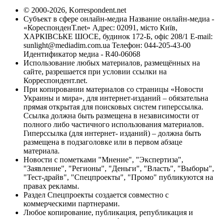
© 2000-2026, Korrespondent.net
Субъект в сфере онлайн-медиа Название онлайн-медиа -
«КореспонденТ.net» Адрес: 02091, місто Київ,
ХАРКІВСЬКЕ ШОСЕ, будинок 172-Б, офіс 208/1 E-mail:
sunlight@mediadim.com.ua
Телефон: 044-205-43-00
Идентификатор медиа - R40-06068
Использование любых материалов, размещённых на
сайте, разрешается при условии ссылки на
Корреспондент.net.
При копировании материалов со страницы «Новости
Украины и мира», для интернет-изданий – обязательна
прямая открытая для поисковых систем гиперссылка.
Ссылка должна быть размещена в независимости от
полного либо частичного использования материалов.
Гиперссылка (для интернет- изданий) – должна быть
размещена в подзаголовке или в первом абзаце
материала.
Новости с пометками "Мнение", "Экспертиза",
"Заявление", "Регионы", "Деньги", "Власть", "Выборы",
"Тест-драйв", "Спецпроекты", "Промо" публикуются на
правах рекламы.
Раздел Спецпроекты создается совместно с
коммерческими партнерами.
Любое копирование, публикация, републикация и