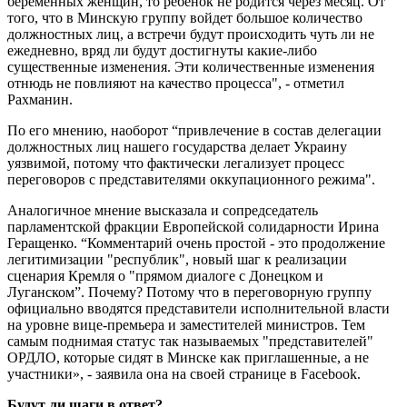
беременных женщин, то ребенок не родится через месяц. От
того, что в Минскую группу войдет большое количество
должностных лиц, а встречи будут происходить чуть ли не
ежедневно, вряд ли будут достигнуты какие-либо
существенные изменения. Эти количественные изменения
отнюдь не повлияют на качество процесса", - отметил
Рахманин.
По его мнению, наоборот “привлечение в состав делегации
должностных лиц нашего государства делает Украину
уязвимой, потому что фактически легализует процесс
переговоров с представителями оккупационного режима".
Аналогичное мнение высказала и сопредседатель
парламентской фракции Европейской солидарности Ирина
Геращенко. “Комментарий очень простой - это продолжение
легитимизации "республик", новый шаг к реализации
сценария Кремля о "прямом диалоге с Донецком и
Луганском”. Почему? Потому что в переговорную группу
официально вводятся представители исполнительной власти
на уровне вице-премьера и заместителей министров. Тем
самым поднимая статус так называемых "представителей"
ОРДЛО, которые сидят в Минске как приглашенные, а не
участники», - заявила она на своей странице в Facebook.
Будут ли шаги в ответ?