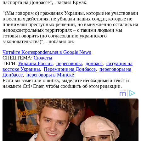
паспорта на Донбассе", - заявил Ермак.
"(Мы говорим о) гражданах Украины, которые не участвовали
в военных действиях, не убивали наших солдат, которые не
принимали преступных решений, но вынужденно остались на
неподконтрольных территориях – с такими людьми мы
готовы говорить (по согласованию украинского
законодательства)", - добавил он.
Читайте Korrespondent.net в Google News
СПЕЦТЕМА:
Сюжеты
ТЕГИ:
Украина-Россия
,
переговоры
,
донбасс
,
ситуация на
востоке Украины
,
Перемирие на Донбассе
,
переговоры на
Донбассе
,
переговоры в Минске
Если вы заметили ошибку, выделите необходимый текст и
нажмите Ctrl+Enter, чтобы сообщить об этом редакции.