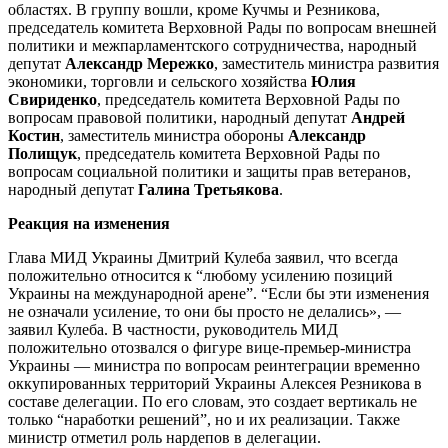
областях. В группу вошли, кроме Кучмы и Резникова,
председатель комитета Верховной Рады по вопросам внешней
политики и межпарламентского сотрудничества, народный
депутат
Александр Мережко
, заместитель министра развития
экономики, торговли и сельского хозяйства
Юлия
Свириденко
, председатель комитета Верховной Рады по
вопросам правовой политики, народный депутат
Андрей
Костин
, заместитель министра обороны
Александр
Полищук
, председатель комитета Верховной Рады по
вопросам социальной политики и защиты прав ветеранов,
народный депутат
Галина Третьякова
.
Реакция на изменения
Глава МИД Украины Дмитрий Кулеба заявил, что всегда
положительно относится к “любому усилению позиций
Украины на международной арене”. “Если бы эти изменения
не означали усиление, то они бы просто не делались», —
заявил Кулеба. В частности, руководитель МИД
положительно отозвался о фигуре вице-премьер-министра
Украины — министра по вопросам реинтеграции временно
оккупированных территорий Украины Алексея Резникова в
составе делегации. По его словам, это создает вертикаль не
только “наработки решений”, но и их реализации. Также
министр отметил роль нардепов в делегации.