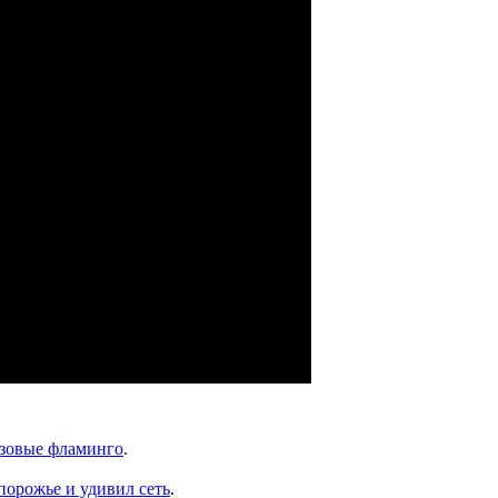
озовые фламинго
.
апорожье и удивил сеть
.