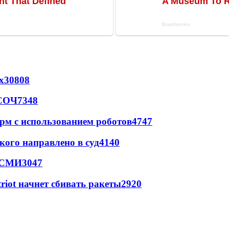
х
30808
 СОЧ
7348
рм с использованием роботов
4747
кого направлено в суд
4140
- СМИ
3047
triot начнет сбивать ракеты
2920