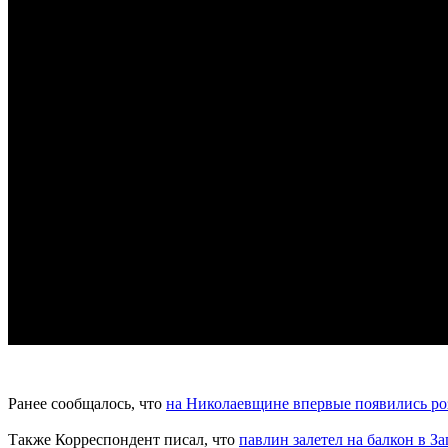
Ранее сообщалось, что
на Николаевщине впервые появились р
Также Корреспондент писал, что
павлин залетел на балкон в З