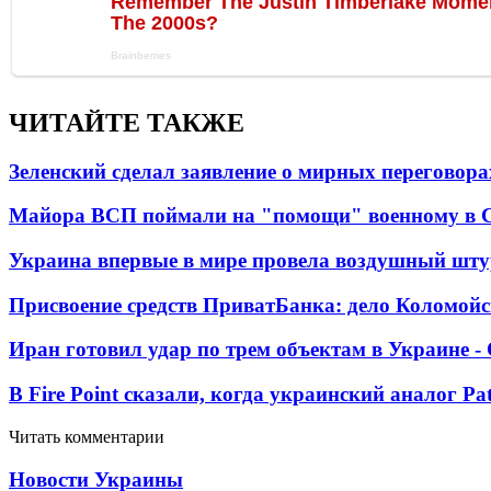
ЧИТАЙТЕ ТАКЖЕ
Зеленский сделал заявление о мирных переговора
Майора ВСП поймали на "помощи" военному в
Украина впервые в мире провела воздушный шту
Присвоение средств ПриватБанка: дело Коломойс
Иран готовил удар по трем объектам в Украине 
В Fire Point сказали, когда украинский аналог Pa
Читать комментарии
Новости Украины