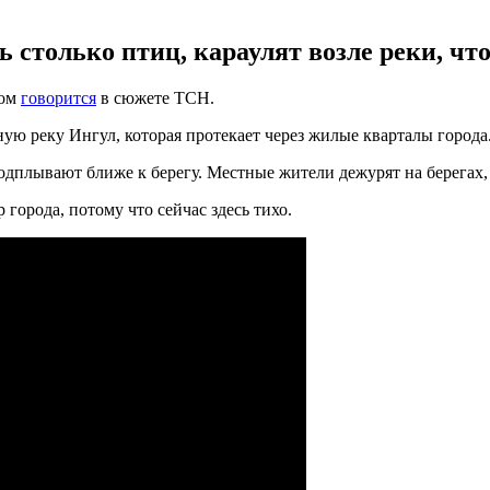
сь столько птиц, караулят возле реки, ч
том
говорится
в сюжете ТСН.
ную реку Ингул, которая протекает через жилые кварталы города
подплывают ближе к берегу. Местные жители дежурят на берегах
города, потому что сейчас здесь тихо.