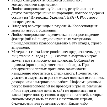
Раздел Спецпроекты создается совместно с
коммерческими партнерами.
Любое копирование, публикация, републикация и
другое распространение информации, которое содержит
ссылку на "Интерфакс-Украина", EPA / UPG, строго
воспрещается.
Владелец веб-страницы в разделе Я- Корреспондент
является автор публикации.
Любое копирование, перепечатка и воспроизведение
фотографий и/или аудиовизуальных материалов,
принадлежащих правообладателю Getty Images, строго
запрещено.
Материалы сайта korrespondent.net предназначены для
лиц старше 21 года (21+). Участие в азартных играх
может вызвать игровую зависимость. Соблюдайте
правила (принципы) ответственной игры. При
обнаружении первых признаков зависимости
немедленно обратитесь к специалисту. Помните, что
участие в азартных играх не может являться источником
доходов или альтернативой работе. Информационный
ресурс korrespondent.net не проводит игры на реальные
и/или виртуальные деньги, сайт не принимает ни в
какой форме оплату ставок и других платежей, которые
связаны/могут быть связаны с азартными играми,
букмекерами или тотализаторами. Какие-либо