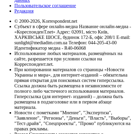
данных
Пользовательское соглашение
Редакция
© 2000-2026, Korrespondent.net
Субъект в сфере онлайн-медиа Название онлайн-медиа -
«КореспонденТ.net» Адрес: 02091, місто Київ,
ХАРКІВСЬКЕ ШОСЕ, будинок 172-Б, офіс 208/1 E-mail:
sunlight@mediadim.com.ua
Телефон: 044-205-43-00
Идентификатор медиа - R40-06068
Использование любых материалов, размещённых на
сайте, разрешается при условии ссылки на
Корреспондент.net.
При копировании материалов со страницы «Новости
Украины и мира», для интернет-изданий – обязательна
прямая открытая для поисковых систем гиперссылка.
Ссылка должна быть размещена в независимости от
полного либо частичного использования материалов.
Гиперссылка (для интернет- изданий) – должна быть
размещена в подзаголовке или в первом абзаце
материала.
Новости с пометками "Мнение", "Экспертиза",
"Заявление", "Регионы", "Деньги", "Власть", "Выборы",
"Тест-драйв", "Спецпроекты", "Промо" публикуются на
правах рекламы.