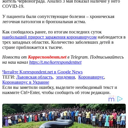
житель Червонограда. Анализ 3 мая показал наличие у него
COVID-19.
У пациента были сопутствующие болезни – хроническая
легочная патология и бронхиальная астма.
Как сообщалось ранее, по итогам последних суток
наибольший прирост заражения коронавирусом
наблюдается в
трех западных областях. Количество заболевших детей в
стране приближается к тысяче.
Новости от
Корреспондент.net
в Telegram. Подписывайтесь
на наш канал
https://t.me/korrespondentnet
Читайте Korrespondent.net в Google News
ТЕГИ:
Львовская область
,
эпидемия
,
Коронавирус
,
Коронавирус в Украине
Если вы заметили ошибку, выделите необходимый текст и
нажмите Ctrl+Enter, чтобы сообщить об этом редакции.