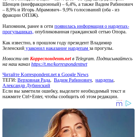
Шенцев (внефракционный) – 6,4%, а также Вадим Рабинович
– 8,9% и Игорь Абрамович– 9,9% голосований (оба - из
фракции ОПЗЖ).
Напомним, ранее в сети
появилась информация о нардепах-
прогульщиках,
опубликованная гражданской сетью Опора.
Как известно, в прошлом году президент Владимир
Зеленский
узаконил наказание нардепам
за прогулы.
Новости от
Корреспондент.net
в Telegram. Подписывайтесь
на наш канал
https://t.me/korrespondentnet
Читайте Korrespondent.net в Google News
ТЕГИ:
Верховная Рада
,
Вадим Рабинович
,
нардепы
,
Александр Дубинский
Если вы заметили ошибку, выделите необходимый текст и
нажмите Ctrl+Enter, чтобы сообщить об этом редакции.