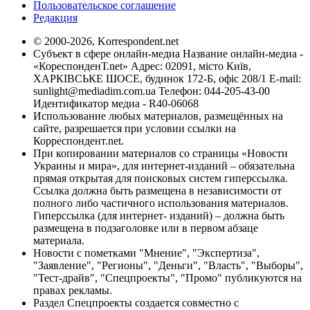
Пользовательское соглашение
Редакция
© 2000-2026, Korrespondent.net
Субъект в сфере онлайн-медиа Название онлайн-медиа -
«КореспонденТ.net» Адрес: 02091, місто Київ,
ХАРКІВСЬКЕ ШОСЕ, будинок 172-Б, офіс 208/1 E-mail:
sunlight@mediadim.com.ua
Телефон: 044-205-43-00
Идентификатор медиа - R40-06068
Использование любых материалов, размещённых на
сайте, разрешается при условии ссылки на
Корреспондент.net.
При копировании материалов со страницы «Новости
Украины и мира», для интернет-изданий – обязательна
прямая открытая для поисковых систем гиперссылка.
Ссылка должна быть размещена в независимости от
полного либо частичного использования материалов.
Гиперссылка (для интернет- изданий) – должна быть
размещена в подзаголовке или в первом абзаце
материала.
Новости с пометками "Мнение", "Экспертиза",
"Заявление", "Регионы", "Деньги", "Власть", "Выборы",
"Тест-драйв", "Спецпроекты", "Промо" публикуются на
правах рекламы.
Раздел Спецпроекты создается совместно с