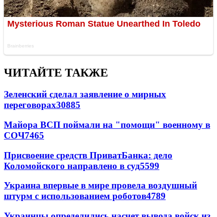
ЧИТАЙТЕ ТАКЖЕ
Зеленский сделал заявление о мирных
переговорах
30885
Майора ВСП поймали на "помощи" военному в
СОЧ
7465
Присвоение средств ПриватБанка: дело
Коломойского направлено в суд
5599
Украина впервые в мире провела воздушный
штурм с использованием роботов
4789
Украинцы определились насчет вывода войск из