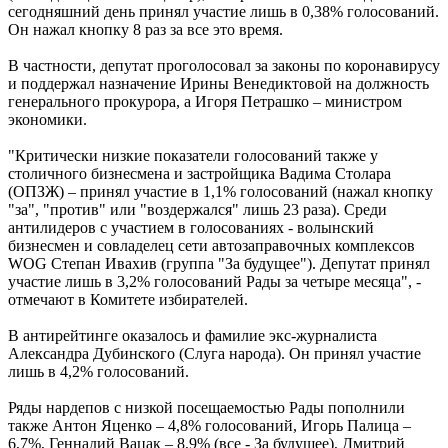
сегодняшний день принял участие лишь в 0,38% голосований.
Он нажал кнопку 8 раз за все это время.
В частности, депутат проголосовал за законы по коронавирусу
и поддержал назначение Ирины Венедиктовой на должность
генерального прокурора, а Игоря Петрашко – министром
экономики.
"Критически низкие показатели голосований также у
столичного бизнесмена и застройщика Вадима Столара
(ОПЗЖ) – принял участие в 1,1% голосований (нажал кнопку
"за", "против" или "воздержался" лишь 23 раза). Среди
антилидеров с участием в голосованиях - волынский
бизнесмен и совладелец сети автозаправочных комплексов
WOG Степан Ивахив (группа "За будущее"). Депутат принял
участие лишь в 3,2% голосований Рады за четыре месяца", -
отмечают в Комитете избирателей.
В антирейтинге оказалось и фамилие экс-журналиста
Александра Дубинского (Слуга народа). Он принял участие
лишь в 4,2% голосований.
Ряды нардепов с низкой посещаемостью Рады пополнили
также Антон Яценко – 4,8% голосований, Игорь Палица –
6,7%, Геннадий Вацак – 8,9% (все - За будущее), Дмитрий