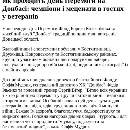
Як проходить День Перемоги на
Донбасі: чемпіони і меценати в гостях
у ветеранів
Напередодні Дня Перемоги Фонд Бориса Колеснікова та
хокейний клуб "Донбас" традиційно привітали ветеранів
Донецької області.
Благодійники і спортсмени побували у Костянтинівці,
Дружківці, Покровському та Костянтинівському районах,
вручили учасникам бойових дій подарункові набори,
послухали спогади про військові дні, подивилися фотографії із
сімейних архівів.
До привітань приєдналися директор благодійного Фонду
Софія Мудрик, генеральний директор ХК "Донбас" Федір
Ільєнко та головний тренер СергійВітер. "Вітаю всіх українців
з 75-ю річницею Перемоги у Другій світовій війні – великим
історичним святом! Особливі слова в цей день звучать для
ветеранів, інвалідів, вдів, трудівників тилу і дітей минулої
війни. Бажаю їм здоров'я, благополуччя, бадьорості духу та
мирного неба. Головна нагорода для них зараз – турбота. І для
нас велика честь приділити їм увагу, подякувати за
безсмертний подвиг", – каже Софія Мудрик.