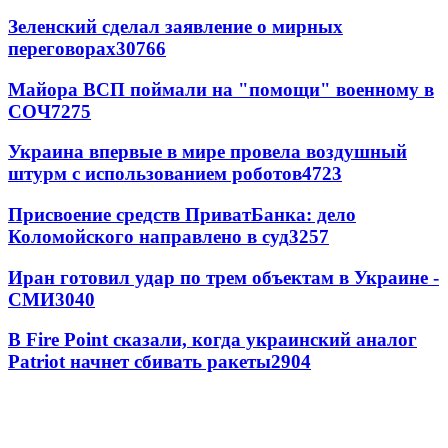
Зеленский сделал заявление о мирных
переговорах
30766
Майора ВСП поймали на "помощи" военному в
СОЧ
7275
Украина впервые в мире провела воздушный
штурм с использованием роботов
4723
Присвоение средств ПриватБанка: дело
Коломойского направлено в суд
3257
Иран готовил удар по трем объектам в Украине -
СМИ
3040
В Fire Point сказали, когда украинский аналог
Patriot начнет сбивать ракеты
2904