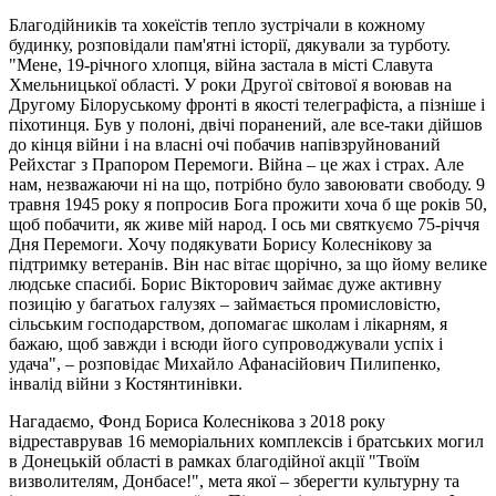
Благодійників та хокеїстів тепло зустрічали в кожному
будинку, розповідали пам'ятні історії, дякували за турботу.
"Мене, 19-річного хлопця, війна застала в місті Славута
Хмельницької області. У роки Другої світової я воював на
Другому Білоруському фронті в якості телеграфіста, а пізніше і
піхотинця. Був у полоні, двічі поранений, але все-таки дійшов
до кінця війни і на власні очі побачив напівзруйнований
Рейхстаг з Прапором Перемоги. Війна – це жах і страх. Але
нам, незважаючи ні на що, потрібно було завоювати свободу. 9
травня 1945 року я попросив Бога прожити хоча б ще років 50,
щоб побачити, як живе мій народ. І ось ми святкуємо 75-річчя
Дня Перемоги. Хочу подякувати Борису Колеснікову за
підтримку ветеранів. Він нас вітає щорічно, за що йому велике
людське спасибі. Борис Вікторович займає дуже активну
позицію у багатьох галузях – займається промисловістю,
сільським господарством, допомагає школам і лікарням, я
бажаю, щоб завжди і всюди його супроводжували успіх і
удача", – розповідає Михайло Афанасійович Пилипенко,
інвалід війни з Костянтинівки.
Нагадаємо, Фонд Бориса Колеснікова з 2018 року
відреставрував 16 меморіальних комплексів і братських могил
в Донецькій області в рамках благодійної акції "Твоїм
визволителям, Донбасе!", мета якої – зберегти культурну та