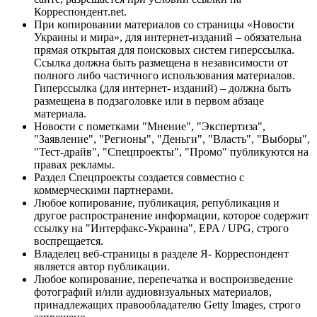
Корреспондент.net.
При копировании материалов со страницы «Новости
Украины и мира», для интернет-изданий – обязательна
прямая открытая для поисковых систем гиперссылка.
Ссылка должна быть размещена в независимости от
полного либо частичного использования материалов.
Гиперссылка (для интернет- изданий) – должна быть
размещена в подзаголовке или в первом абзаце
материала.
Новости с пометками "Мнение", "Экспертиза",
"Заявление", "Регионы", "Деньги", "Власть", "Выборы",
"Тест-драйв", "Спецпроекты", "Промо" публикуются на
правах рекламы.
Раздел Спецпроекты создается совместно с
коммерческими партнерами.
Любое копирование, публикация, републикация и
другое распространение информации, которое содержит
ссылку на "Интерфакс-Украина", EPA / UPG, строго
воспрещается.
Владелец веб-страницы в разделе Я- Корреспондент
является автор публикации.
Любое копирование, перепечатка и воспроизведение
фотографий и/или аудиовизуальных материалов,
принадлежащих правообладателю Getty Images, строго