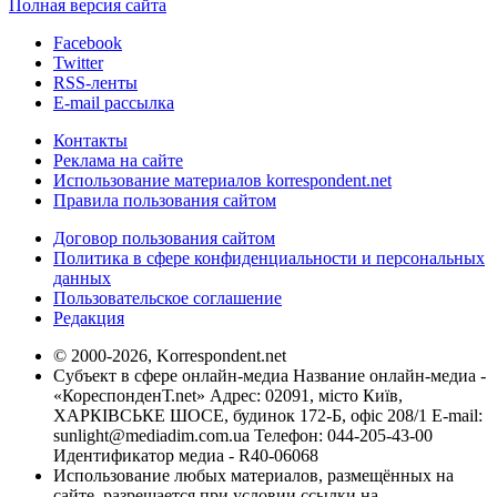
Полная версия сайта
Facebook
Twitter
RSS-ленты
E-mail рассылка
Контакты
Реклама на сайте
Использование материалов korrespondent.net
Правила пользования сайтом
Договор пользования сайтом
Политика в сфере конфиденциальности и персональных
данных
Пользовательское соглашение
Редакция
© 2000-2026, Korrespondent.net
Субъект в сфере онлайн-медиа Название онлайн-медиа -
«КореспонденТ.net» Адрес: 02091, місто Київ,
ХАРКІВСЬКЕ ШОСЕ, будинок 172-Б, офіс 208/1 E-mail:
sunlight@mediadim.com.ua
Телефон: 044-205-43-00
Идентификатор медиа - R40-06068
Использование любых материалов, размещённых на
сайте, разрешается при условии ссылки на