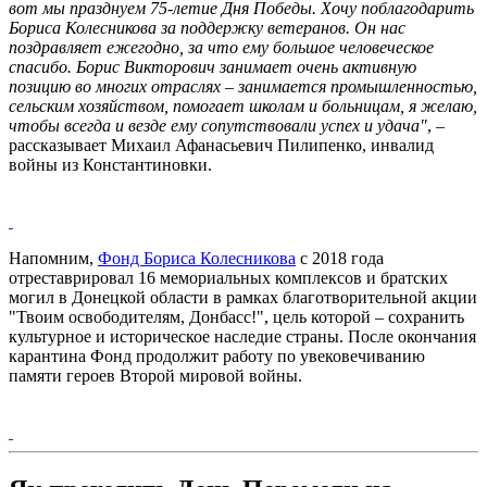
вот мы празднуем 75-летие Дня Победы. Хочу поблагодарить
Бориса Колесникова за поддержку ветеранов. Он нас
поздравляет ежегодно, за что ему большое человеческое
спасибо. Борис Викторович занимает очень активную
позицию во многих отраслях – занимается промышленностью,
сельским хозяйством, помогает школам и больницам, я желаю,
чтобы всегда и везде ему сопутствовали успех и удача"
, –
рассказывает Михаил Афанасьевич Пилипенко, инвалид
войны из Константиновки.
Напомним,
Фонд Бориса Колесникова
с 2018 года
отреставрировал 16 мемориальных комплексов и братских
могил в Донецкой области в рамках благотворительной акции
"Твоим освободителям, Донбасс!", цель которой – сохранить
культурное и историческое наследие страны. После окончания
карантина Фонд продолжит работу по увековечиванию
памяти героев Второй мировой войны.