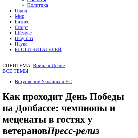
Политика
Город
Мир
Бизнес
Спорт
Lifestyle
Шоу-биз
Наука
БЛОГИ ЧИТАТЕЛЕЙ
СПЕЦТЕМА:
Война в Иране
ВСЕ ТЕМЫ
Вступление Украины в ЕС
Как проходит День Победы
на Донбассе: чемпионы и
меценаты в гостях у
ветеранов
Пресс-релиз