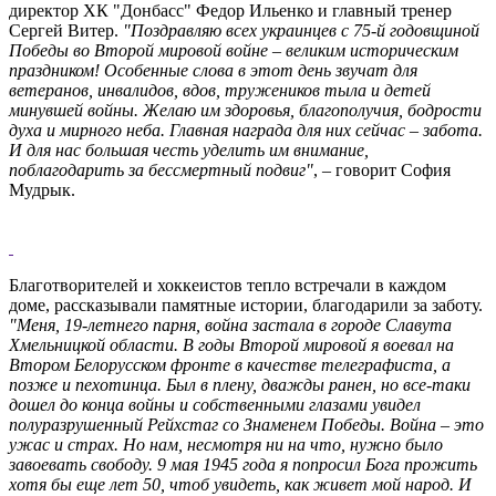
директор ХК "Донбасс" Федор Ильенко и главный тренер
Сергей Витер.
"Поздравляю всех украинцев с 75-й годовщиной
Победы во Второй мировой войне – великим историческим
праздником! Особенные слова в этот день звучат для
ветеранов, инвалидов, вдов, тружеников тыла и детей
минувшей войны. Желаю им здоровья, благополучия, бодрости
духа и мирного неба. Главная награда для них сейчас – забота.
И для нас большая честь уделить им внимание,
поблагодарить за бессмертный подвиг"
, – говорит София
Мудрык.
Благотворителей и хоккеистов тепло встречали в каждом
доме, рассказывали памятные истории, благодарили за заботу.
"Меня, 19-летнего парня, война застала в городе Славута
Хмельницкой области. В годы Второй мировой я воевал на
Втором Белорусском фронте в качестве телеграфиста, а
позже и пехотинца. Был в плену, дважды ранен, но все-таки
дошел до конца войны и собственными глазами увидел
полуразрушенный Рейхстаг со Знаменем Победы. Война – это
ужас и страх. Но нам, несмотря ни на что, нужно было
завоевать свободу. 9 мая 1945 года я попросил Бога прожить
хотя бы еще лет 50, чтоб увидеть, как живет мой народ. И