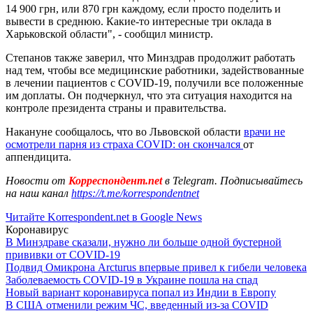
14 900 грн, или 870 грн каждому, если просто поделить и
вывести в среднюю. Какие-то интересные три оклада в
Харьковской области", - сообщил министр.
Степанов также заверил, что Минздрав продолжит работать
над тем, чтобы все медицинские работники, задействованные
в лечении пациентов с COVID-19, получили все положенные
им доплаты. Он подчеркнул, что эта ситуация находится на
контроле президента страны и правительства.
Накануне сообщалось, что во Львовской области
врачи не
осмотрели парня из страха COVID: он скончался
от
аппендицита.
Новости от
Корреспондент.net
в Telegram. Подписывайтесь
на наш канал
https://t.me/korrespondentnet
Читайте Korrespondent.net в Google News
Коронавирус
В Минздраве сказали, нужно ли больше одной бустерной
прививки от COVID-19
Подвид Омикрона Arcturus впервые привел к гибели человека
Заболеваемость COVID-19 в Украине пошла на спад
Новый вариант коронавируса попал из Индии в Европу
В США отменили режим ЧС, введенный из-за COVID