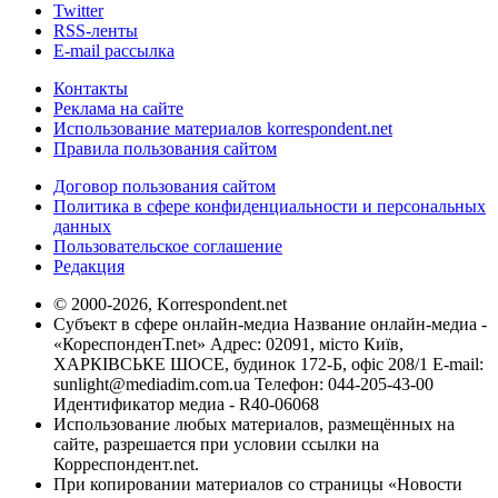
Twitter
RSS-ленты
E-mail рассылка
Контакты
Реклама на сайте
Использование материалов korrespondent.net
Правила пользования сайтом
Договор пользования сайтом
Политика в сфере конфиденциальности и персональных
данных
Пользовательское соглашение
Редакция
© 2000-2026, Korrespondent.net
Субъект в сфере онлайн-медиа Название онлайн-медиа -
«КореспонденТ.net» Адрес: 02091, місто Київ,
ХАРКІВСЬКЕ ШОСЕ, будинок 172-Б, офіс 208/1 E-mail:
sunlight@mediadim.com.ua
Телефон: 044-205-43-00
Идентификатор медиа - R40-06068
Использование любых материалов, размещённых на
сайте, разрешается при условии ссылки на
Корреспондент.net.
При копировании материалов со страницы «Новости