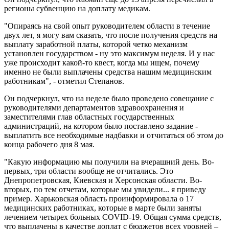
регионы субвенцию на доплату медикам.
"Опираясь на свой опыт руководителем области в течение
двух лет, я могу вам сказать, что после получения средств на
выплату заработной платы, которой четко механизм
установлен государством - ну это максимум неделя. И у нас
уже происходит какой-то квест, когда мы ищем, почему
именно не были выплачены средства нашим медицинским
работникам", - отметил Степанов.
Он подчеркнул, что на неделе было проведено совещание с
руководителями департаментов здравоохранения и
заместителями глав областных государственных
администраций, на котором было поставлено задание -
выплатить все необходимые надбавки и отчитаться об этом до
конца рабочего дня 8 мая.
"Какую информацию мы получили на вчерашний день. Во-
первых, три области вообще не отчитались. Это
Днепропетровская, Киевская и Херсонская области. Во-
вторых, по тем отчетам, которые мы увидели... я приведу
пример. Харьковская область проинформировала о 17
медицинских работниках, которые в марте были заняты
лечением четырех больных COVID-19. Общая сумма средств,
что выплачены в качестве доплат с бюджетов всех уровней –