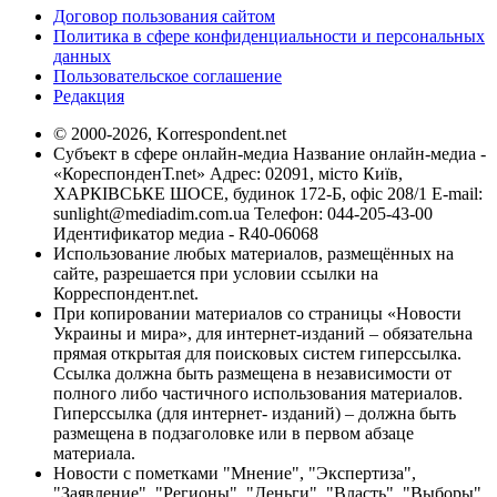
Договор пользования сайтом
Политика в сфере конфиденциальности и персональных
данных
Пользовательское соглашение
Редакция
© 2000-2026, Korrespondent.net
Субъект в сфере онлайн-медиа Название онлайн-медиа -
«КореспонденТ.net» Адрес: 02091, місто Київ,
ХАРКІВСЬКЕ ШОСЕ, будинок 172-Б, офіс 208/1 E-mail:
sunlight@mediadim.com.ua
Телефон: 044-205-43-00
Идентификатор медиа - R40-06068
Использование любых материалов, размещённых на
сайте, разрешается при условии ссылки на
Корреспондент.net.
При копировании материалов со страницы «Новости
Украины и мира», для интернет-изданий – обязательна
прямая открытая для поисковых систем гиперссылка.
Ссылка должна быть размещена в независимости от
полного либо частичного использования материалов.
Гиперссылка (для интернет- изданий) – должна быть
размещена в подзаголовке или в первом абзаце
материала.
Новости с пометками "Мнение", "Экспертиза",
"Заявление", "Регионы", "Деньги", "Власть", "Выборы",