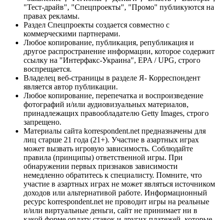
"Тест-драйв", "Спецпроекты", "Промо" публикуются на
правах рекламы.
Раздел Спецпроекты создается совместно с
коммерческими партнерами.
Любое копирование, публикация, републикация и
другое распространение информации, которое содержит
ссылку на "Интерфакс-Украина", EPA / UPG, строго
воспрещается.
Владелец веб-страницы в разделе Я- Корреспондент
является автор публикации.
Любое копирование, перепечатка и воспроизведение
фотографий и/или аудиовизуальных материалов,
принадлежащих правообладателю Getty Images, строго
запрещено.
Материалы сайта korrespondent.net предназначены для
лиц старше 21 года (21+). Участие в азартных играх
может вызвать игровую зависимость. Соблюдайте
правила (принципы) ответственной игры. При
обнаружении первых признаков зависимости
немедленно обратитесь к специалисту. Помните, что
участие в азартных играх не может являться источником
доходов или альтернативой работе. Информационный
ресурс korrespondent.net не проводит игры на реальные
и/или виртуальные деньги, сайт не принимает ни в
какой форме оплату ставок и других платежей, которые