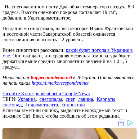
"На снеголавинном посту Драгобрат температура воздуха 8,3
градуса. Высота снежного покрова составляет 19 см", –
добавили в Укргидрометцентре.
По данным синоптиков, на высокогорье Ивано-Франковской
и восточной части Закарпатской областей ожидается
снеголавинная опасность – 2 уровень.
Ранее синоптики рассказали,
какой будет погода в Украине в
мае
. Они ожидают, что средняя месячная температура будет
держаться выше средних многолетних значений на 1,0-1,5
градуса.
Новости от
Корреспондент.net
в Telegram. Подписывайтесь
на наш канал
https://t.me/korrespondentnet
Читайте Korrespondent.net в Google News
ТЕГИ:
Украина
,
снегопады
,
снег
,
лавина
,
Карпаты
,
снегопад
,
Гидрометцентр
,
синоптики
Если вы заметили ошибку, выделите необходимый текст и
нажмите Ctrl+Enter, чтобы сообщить об этом редакции.