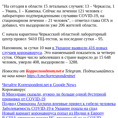
"На сегодня в области 15 летальных случаев: 13 – Черкассы, 1
– Умань, 1 – Каменка. Сейчас на лечении 121 человек с
лабораторно подтвержденными случаями COVID-19, на
стационарном лечении – 21 человек", – отметил глава ОГА и
добавил, что выздоровели уже 206 жителей области.
С начала карантина Черкасский областной лабораторный
центр провел 9410 ПЦ-тестов, за последние сутки – 95.
Напомним, за сутки 10 мая
в Украине выявили 416 новых
случаев коронавируса
. Это наименьший показатель за четверо
суток. Общее число заболевших в стране выросло до 15 648
человек, умерли 408, выздоровели – 3288.
Новости от
Корреспондент.net
в Telegram. Подписывайтесь
на наш канал
https://t.me/korrespondentnet
Читайте Korrespondent.net в Google News
Коронавирус
В Минздраве сказали, нужно ли больше одной бустерной
прививки от COVID-19
Подвид Омикрона Arcturus впервые привел к гибели человека
Заболеваемость COVID-19 в Украине пошла на спад
Новый вариант коронавируса попал из Индии в Европу
В США отменили режим ЧС, введенный из-за COVID