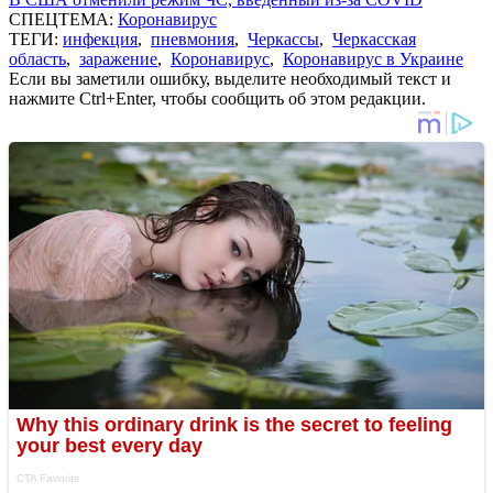
СПЕЦТЕМА:
Коронавирус
ТЕГИ:
инфекция
,
пневмония
,
Черкассы
,
Черкасская
область
,
заражение
,
Коронавирус
,
Коронавирус в Украине
Если вы заметили ошибку, выделите необходимый текст и
нажмите Ctrl+Enter, чтобы сообщить об этом редакции.