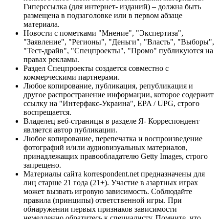
Гиперссылка (для интернет- изданий) – должна быть
размещена в подзаголовке или в первом абзаце
материала.
Новости с пометками "Мнение", "Экспертиза",
"Заявление", "Регионы", "Деньги", "Власть", "Выборы",
"Тест-драйв", "Спецпроекты", "Промо" публикуются на
правах рекламы.
Раздел Спецпроекты создается совместно с
коммерческими партнерами.
Любое копирование, публикация, републикация и
другое распространение информации, которое содержит
ссылку на "Интерфакс-Украина", EPA / UPG, строго
воспрещается.
Владелец веб-страницы в разделе Я- Корреспондент
является автор публикации.
Любое копирование, перепечатка и воспроизведение
фотографий и/или аудиовизуальных материалов,
принадлежащих правообладателю Getty Images, строго
запрещено.
Материалы сайта korrespondent.net предназначены для
лиц старше 21 года (21+). Участие в азартных играх
может вызвать игровую зависимость. Соблюдайте
правила (принципы) ответственной игры. При
обнаружении первых признаков зависимости
немедленно обратитесь к специалисту. Помните, что