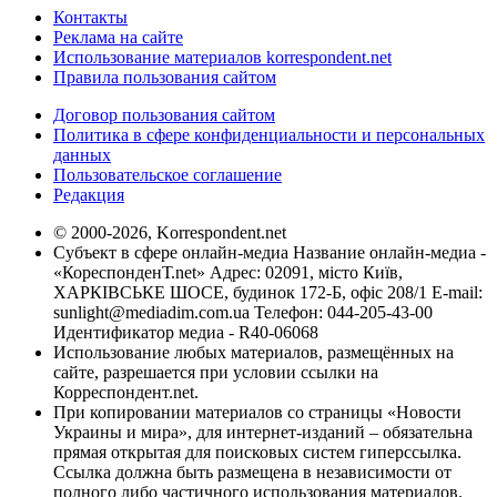
Контакты
Реклама на сайте
Использование материалов korrespondent.net
Правила пользования сайтом
Договор пользования сайтом
Политика в сфере конфиденциальности и персональных
данных
Пользовательское соглашение
Редакция
© 2000-2026, Korrespondent.net
Субъект в сфере онлайн-медиа Название онлайн-медиа -
«КореспонденТ.net» Адрес: 02091, місто Київ,
ХАРКІВСЬКЕ ШОСЕ, будинок 172-Б, офіс 208/1 E-mail:
sunlight@mediadim.com.ua
Телефон: 044-205-43-00
Идентификатор медиа - R40-06068
Использование любых материалов, размещённых на
сайте, разрешается при условии ссылки на
Корреспондент.net.
При копировании материалов со страницы «Новости
Украины и мира», для интернет-изданий – обязательна
прямая открытая для поисковых систем гиперссылка.
Ссылка должна быть размещена в независимости от
полного либо частичного использования материалов.