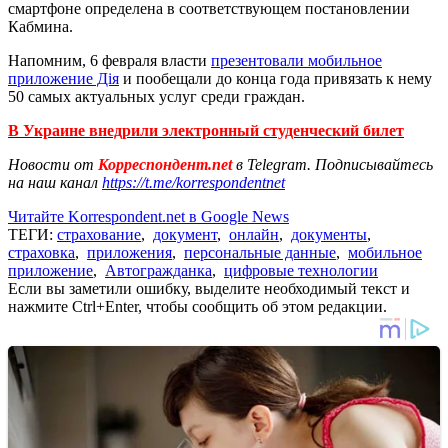
смартфоне определена в соответствующем постановлении
Кабмина.
Напомним, 6 февраля власти
презентовали мобильное
приложение Дія
и пообещали до конца года привязать к нему
50 самых актуальных услуг среди граждан.
В Украине внедрили электронный студенческий билет
Новости от
Корреспондент.net
в Telegram. Подписывайтесь
на наш канал
https://t.me/korrespondentnet
Читайте Korrespondent.net в Google News
ТЕГИ:
страхование
,
документ
,
онлайн
,
документы
,
страховка
,
приложения
,
персональные данные
,
мобильное
приложение
,
Автогражданка
,
цифровые технологии
Если вы заметили ошибку, выделите необходимый текст и
нажмите Ctrl+Enter, чтобы сообщить об этом редакции.