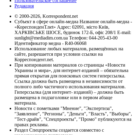
Пользовательское соглашение
Редакция
© 2000-2026, Korrespondent.net
Субъект в сфере онлайн-медиа Название онлайн-медиа -
«КореспонденТ.net» Адрес: 02091, місто Київ,
ХАРКІВСЬКЕ ШОСЕ, будинок 172-Б, офіс 208/1 E-mail:
sunlight@mediadim.com.ua
Телефон: 044-205-43-00
Идентификатор медиа - R40-06068
Использование любых материалов, размещённых на
сайте, разрешается при условии ссылки на
Корреспондент.net.
При копировании материалов со страницы «Новости
Украины и мира», для интернет-изданий – обязательна
прямая открытая для поисковых систем гиперссылка.
Ссылка должна быть размещена в независимости от
полного либо частичного использования материалов.
Гиперссылка (для интернет- изданий) – должна быть
размещена в подзаголовке или в первом абзаце
материала.
Новости с пометками "Мнение", "Экспертиза",
"Заявление", "Регионы", "Деньги", "Власть", "Выборы",
"Тест-драйв", "Спецпроекты", "Промо" публикуются на
правах рекламы.
Раздел Спецпроекты создается совместно с