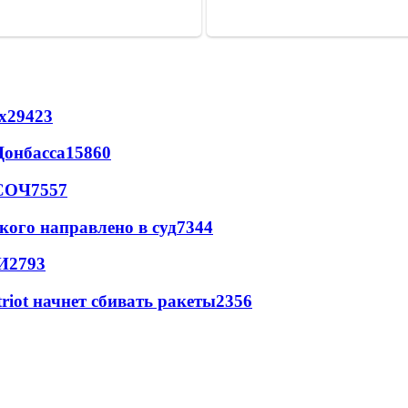
х
29423
Донбасса
15860
 СОЧ
7557
кого направлено в суд
7344
И
2793
triot начнет сбивать ракеты
2356