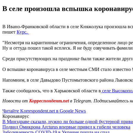
В селе произошла вспышка коронавиру
В Ивано-Франковской области в селе Княжолука произошла всп
пишет
Курс.
"Несмотря на карантинные ограничения, определенное лицо ре
Ну и оттуда пошел такой всплеск. Я не буду озвучивать фамил
Среди присутствующих на празднике были также жители други
О вспышке коронавируса в селе местным СМИ стало известно 9 
Напомним, в селе Давыдово Пустомытовского района Львовск
Также сообщалось, что в Харьковской области в
селе Высокопо
Новости от
Корреспондент.net
в Telegram. Подписывайтесь н
Читайте Korrespondent.net в Google News
Коронавирус
В Минздраве сказали, нужно ли больше одной бустерной прив
Подвид Омикрона Arcturus впервые привел к гибели человека
Заболеваемость COVID-19 в Украине пошла на спад