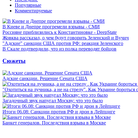
Популярные
Комментируемые
В Киеве и Днепре прогремели взрывы - СМИ
Россияне приблизились к Константиновке - DeepState
Жовква рассказал, о чем будут говорить Зеленский и Вучич
"Адские" санкции США против РФ: реакция Зеленского
В Скале подтвердили, что из полка переводят бойцов
Сюжеты
Адские санкции. Решение Сената США
"Охотиться на лучника, а не на стрелу". Как Украине бороться 
Загадочный звук напугал Москву: что это было
Итоги 06.08: Санкции против РФ и дрон в Лейпциге
Банкет генералов. Последствия взрыва в Москве