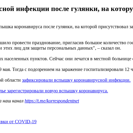
сной инфекции после гулянки, на котор
ышка коронавируса после гулянки, на которой присутствовал з
шило провести празднование, пригласив большое количество го
ии этих лиц для защиты персональных данных", – сказал он.
х населенных пунктов. Сейчас они лечатся в местной больниц
мая. Тогда с подозрением на заражение госпитализировали 12 ч
ой области
зафиксировали вспышку коронавирусной инфекции.
лье зарегистрировали новую вспышку коронавируса.
а наш канал
https://t.me/korrespondentnet
ивки от COVID-19