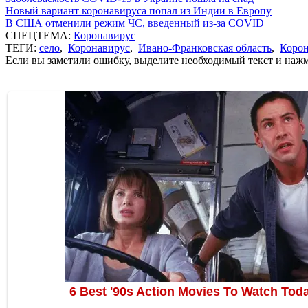
Новый вариант коронавируса попал из Индии в Европу
В США отменили режим ЧС, введенный из-за COVID
СПЕЦТЕМА:
Коронавирус
ТЕГИ:
село
,
Коронавирус
,
Ивано-Франковская область
,
Корон
Если вы заметили ошибку, выделите необходимый текст и нажми