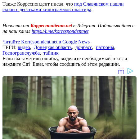
Также Корреспондент писал, что
под Славянском нашли
схрон с десятками килограммов пластида
.
Новости от
Корреспондент.net
в Telegram. Подписывайтесь
на наш канал
https://t.me/korrespondentnet
Читайте Korrespondent.net в Google News
ТЕГИ:
видео
,
Донецкая область
,
донбасс
,
патроны
,
Госпогранслужба
,
тайник
Если вы заметили ошибку, выделите необходимый текст и
нажмите Ctrl+Enter, чтобы сообщить об этом редакции.