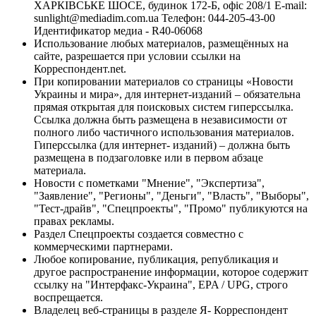
ХАРКІВСЬКЕ ШОСЕ, будинок 172-Б, офіс 208/1 E-mail:
sunlight@mediadim.com.ua
Телефон: 044-205-43-00
Идентификатор медиа - R40-06068
Использование любых материалов, размещённых на
сайте, разрешается при условии ссылки на
Корреспондент.net.
При копировании материалов со страницы «Новости
Украины и мира», для интернет-изданий – обязательна
прямая открытая для поисковых систем гиперссылка.
Ссылка должна быть размещена в независимости от
полного либо частичного использования материалов.
Гиперссылка (для интернет- изданий) – должна быть
размещена в подзаголовке или в первом абзаце
материала.
Новости с пометками "Мнение", "Экспертиза",
"Заявление", "Регионы", "Деньги", "Власть", "Выборы",
"Тест-драйв", "Спецпроекты", "Промо" публикуются на
правах рекламы.
Раздел Спецпроекты создается совместно с
коммерческими партнерами.
Любое копирование, публикация, републикация и
другое распространение информации, которое содержит
ссылку на "Интерфакс-Украина", EPA / UPG, строго
воспрещается.
Владелец веб-страницы в разделе Я- Корреспондент