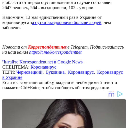
в области от первого установленного случае составляет
2647 человек, 564 - выздоровели, 102 - умерли.
Напомним, 13 мая единственный раз в Украине от
коронавируса з
а сутки выздоровело больше людей
, чем
заболели.
Новости от
Корреспондент.net
в Telegram. Подписывайтесь
на наш канал
https://t.me/korrespondentnet
Читайте Korrespondent.net в Google News
СПЕЦТЕМА:
Коронавирус
ТЕГИ:
Черновецкий
,
Буковина
,
Коронавирус
,
Коронавирус
в Украине
Если вы заметили ошибку, выделите необходимый текст и
нажмите Ctrl+Enter, чтобы сообщить об этом редакции.