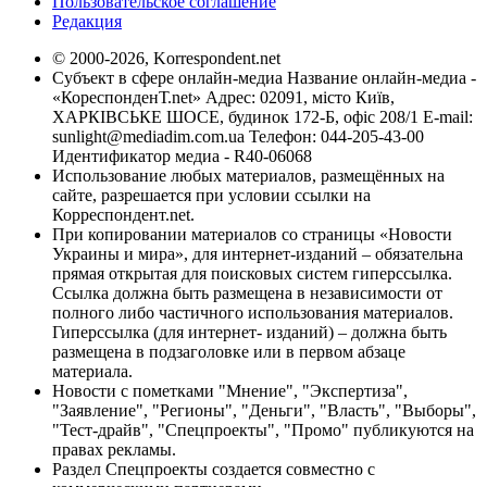
Пользовательское соглашение
Редакция
© 2000-2026, Korrespondent.net
Субъект в сфере онлайн-медиа Название онлайн-медиа -
«КореспонденТ.net» Адрес: 02091, місто Київ,
ХАРКІВСЬКЕ ШОСЕ, будинок 172-Б, офіс 208/1 E-mail:
sunlight@mediadim.com.ua
Телефон: 044-205-43-00
Идентификатор медиа - R40-06068
Использование любых материалов, размещённых на
сайте, разрешается при условии ссылки на
Корреспондент.net.
При копировании материалов со страницы «Новости
Украины и мира», для интернет-изданий – обязательна
прямая открытая для поисковых систем гиперссылка.
Ссылка должна быть размещена в независимости от
полного либо частичного использования материалов.
Гиперссылка (для интернет- изданий) – должна быть
размещена в подзаголовке или в первом абзаце
материала.
Новости с пометками "Мнение", "Экспертиза",
"Заявление", "Регионы", "Деньги", "Власть", "Выборы",
"Тест-драйв", "Спецпроекты", "Промо" публикуются на
правах рекламы.
Раздел Спецпроекты создается совместно с