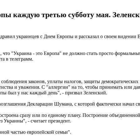
ропы каждую третью субботу мая. Зеленс
здравил украинцев с Днем Европы и рассказал о своем видении 
 что "Украина - это Европа" не должно стать просто формальны
та в телеграмм.
С соблюдения законов, уплаты налогов, защиты демократических
нства и уважения. С "аллергии" на то, чтобы принимать или дава
пы был у нас каждый день", - призвал Зеленский.
овозглашения Декларации Шумана, с которой фактически начал с
построена сразу или по единому плану. Построение объединенн
з Украины", - считает президент.
авной частью европейской семьи".