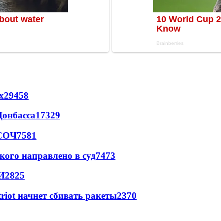
х
29458
Донбасса
17329
 СОЧ
7581
кого направлено в суд
7473
И
2825
triot начнет сбивать ракеты
2370