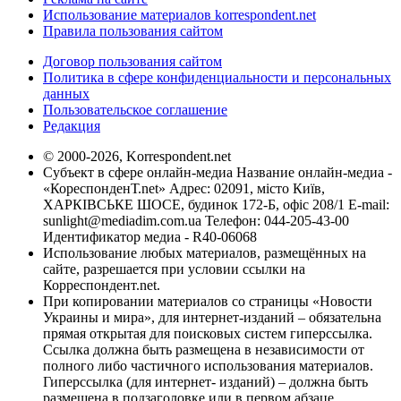
Использование материалов korrespondent.net
Правила пользования сайтом
Договор пользования сайтом
Политика в сфере конфиденциальности и персональных
данных
Пользовательское соглашение
Редакция
© 2000-2026, Korrespondent.net
Субъект в сфере онлайн-медиа Название онлайн-медиа -
«КореспонденТ.net» Адрес: 02091, місто Київ,
ХАРКІВСЬКЕ ШОСЕ, будинок 172-Б, офіс 208/1 E-mail:
sunlight@mediadim.com.ua
Телефон: 044-205-43-00
Идентификатор медиа - R40-06068
Использование любых материалов, размещённых на
сайте, разрешается при условии ссылки на
Корреспондент.net.
При копировании материалов со страницы «Новости
Украины и мира», для интернет-изданий – обязательна
прямая открытая для поисковых систем гиперссылка.
Ссылка должна быть размещена в независимости от
полного либо частичного использования материалов.
Гиперссылка (для интернет- изданий) – должна быть
размещена в подзаголовке или в первом абзаце