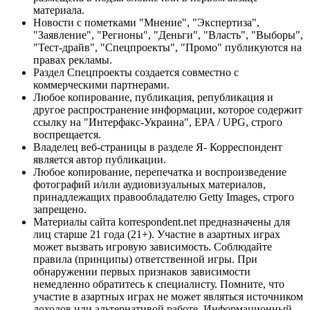
материала.
Новости с пометками "Мнение", "Экспертиза",
"Заявление", "Регионы", "Деньги", "Власть", "Выборы",
"Тест-драйв", "Спецпроекты", "Промо" публикуются на
правах рекламы.
Раздел Спецпроекты создается совместно с
коммерческими партнерами.
Любое копирование, публикация, републикация и
другое распространение информации, которое содержит
ссылку на "Интерфакс-Украина", EPA / UPG, строго
воспрещается.
Владелец веб-страницы в разделе Я- Корреспондент
является автор публикации.
Любое копирование, перепечатка и воспроизведение
фотографий и/или аудиовизуальных материалов,
принадлежащих правообладателю Getty Images, строго
запрещено.
Материалы сайта korrespondent.net предназначены для
лиц старше 21 года (21+). Участие в азартных играх
может вызвать игровую зависимость. Соблюдайте
правила (принципы) ответственной игры. При
обнаружении первых признаков зависимости
немедленно обратитесь к специалисту. Помните, что
участие в азартных играх не может являться источником
доходов или альтернативой работе. Информационный