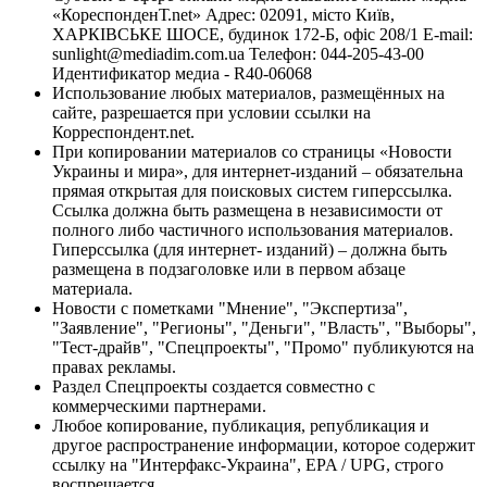
«КореспонденТ.net» Адрес: 02091, місто Київ,
ХАРКІВСЬКЕ ШОСЕ, будинок 172-Б, офіс 208/1 E-mail:
sunlight@mediadim.com.ua
Телефон: 044-205-43-00
Идентификатор медиа - R40-06068
Использование любых материалов, размещённых на
сайте, разрешается при условии ссылки на
Корреспондент.net.
При копировании материалов со страницы «Новости
Украины и мира», для интернет-изданий – обязательна
прямая открытая для поисковых систем гиперссылка.
Ссылка должна быть размещена в независимости от
полного либо частичного использования материалов.
Гиперссылка (для интернет- изданий) – должна быть
размещена в подзаголовке или в первом абзаце
материала.
Новости с пометками "Мнение", "Экспертиза",
"Заявление", "Регионы", "Деньги", "Власть", "Выборы",
"Тест-драйв", "Спецпроекты", "Промо" публикуются на
правах рекламы.
Раздел Спецпроекты создается совместно с
коммерческими партнерами.
Любое копирование, публикация, републикация и
другое распространение информации, которое содержит
ссылку на "Интерфакс-Украина", EPA / UPG, строго
воспрещается.