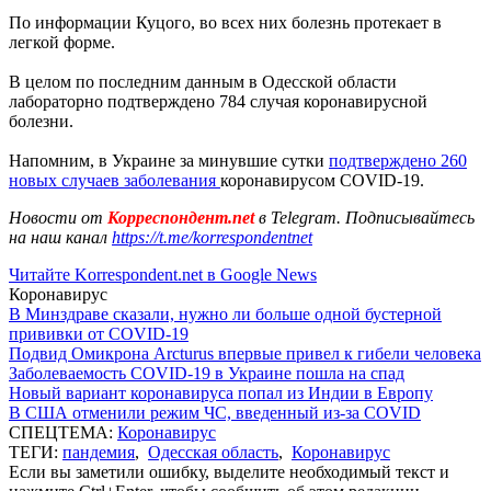
По информации Куцого, во всех них болезнь протекает в
легкой форме.
В целом по последним данным в Одесской области
лабораторно подтверждено 784 случая коронавирусной
болезни.
Напомним, в Украине за минувшие сутки
подтверждено 260
новых случаев заболевания
коронавирусом COVID-19.
Новости от
Корреспондент.net
в Telegram. Подписывайтесь
на наш канал
https://t.me/korrespondentnet
Читайте Korrespondent.net в Google News
Коронавирус
В Минздраве сказали, нужно ли больше одной бустерной
прививки от COVID-19
Подвид Омикрона Arcturus впервые привел к гибели человека
Заболеваемость COVID-19 в Украине пошла на спад
Новый вариант коронавируса попал из Индии в Европу
В США отменили режим ЧС, введенный из-за COVID
СПЕЦТЕМА:
Коронавирус
ТЕГИ:
пандемия
,
Одесская область
,
Коронавирус
Если вы заметили ошибку, выделите необходимый текст и