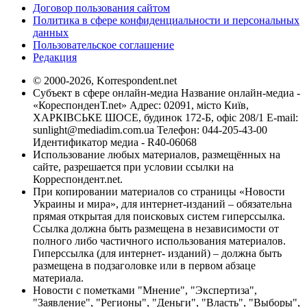
Договор пользования сайтом
Политика в сфере конфиденциальности и персональных
данных
Пользовательское соглашение
Редакция
© 2000-2026, Korrespondent.net
Субъект в сфере онлайн-медиа Название онлайн-медиа -
«КореспонденТ.net» Адрес: 02091, місто Київ,
ХАРКІВСЬКЕ ШОСЕ, будинок 172-Б, офіс 208/1 E-mail:
sunlight@mediadim.com.ua
Телефон: 044-205-43-00
Идентификатор медиа - R40-06068
Использование любых материалов, размещённых на
сайте, разрешается при условии ссылки на
Корреспондент.net.
При копировании материалов со страницы «Новости
Украины и мира», для интернет-изданий – обязательна
прямая открытая для поисковых систем гиперссылка.
Ссылка должна быть размещена в независимости от
полного либо частичного использования материалов.
Гиперссылка (для интернет- изданий) – должна быть
размещена в подзаголовке или в первом абзаце
материала.
Новости с пометками "Мнение", "Экспертиза",
"Заявление", "Регионы", "Деньги", "Власть", "Выборы",