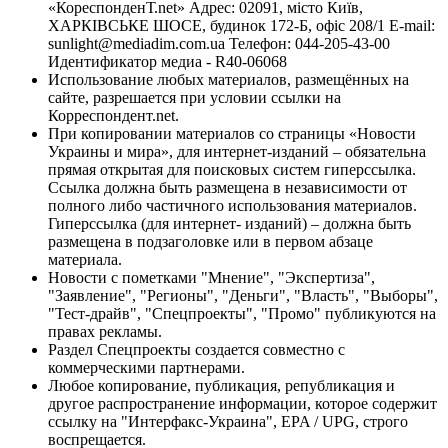
«КореспонденТ.net» Адрес: 02091, місто Київ,
ХАРКІВСЬКЕ ШОСЕ, будинок 172-Б, офіс 208/1 E-mail:
sunlight@mediadim.com.ua
Телефон: 044-205-43-00
Идентификатор медиа - R40-06068
Использование любых материалов, размещённых на
сайте, разрешается при условии ссылки на
Корреспондент.net.
При копировании материалов со страницы «Новости
Украины и мира», для интернет-изданий – обязательна
прямая открытая для поисковых систем гиперссылка.
Ссылка должна быть размещена в независимости от
полного либо частичного использования материалов.
Гиперссылка (для интернет- изданий) – должна быть
размещена в подзаголовке или в первом абзаце
материала.
Новости с пометками "Мнение", "Экспертиза",
"Заявление", "Регионы", "Деньги", "Власть", "Выборы",
"Тест-драйв", "Спецпроекты", "Промо" публикуются на
правах рекламы.
Раздел Спецпроекты создается совместно с
коммерческими партнерами.
Любое копирование, публикация, републикация и
другое распространение информации, которое содержит
ссылку на "Интерфакс-Украина", EPA / UPG, строго
воспрещается.