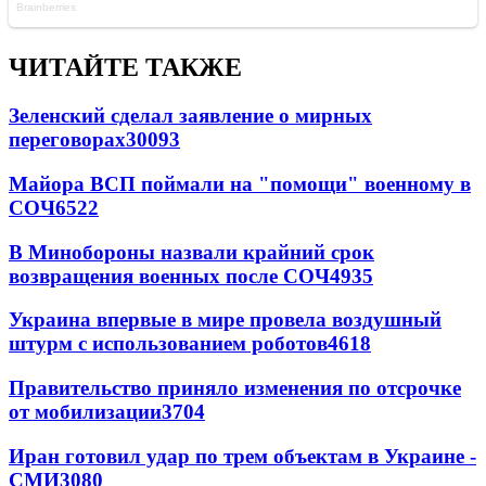
ЧИТАЙТЕ ТАКЖЕ
Зеленский сделал заявление о мирных
переговорах
30093
Майора ВСП поймали на "помощи" военному в
СОЧ
6522
В Минобороны назвали крайний срок
возвращения военных после СОЧ
4935
Украина впервые в мире провела воздушный
штурм с использованием роботов
4618
Правительство приняло изменения по отсрочке
от мобилизации
3704
Иран готовил удар по трем объектам в Украине -
СМИ
3080