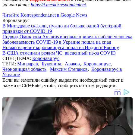
на наш канал
https://t.me/korrespondentnet
Читайте Korrespondent.net в Google News
Коронавирус
В Минздраве сказали, нужно ли больше одной бустерной
прививки от COVID-19
Подвид Омикрона Arcturus впервые привел к гибели человека
Заболеваемость COVID-19 в Украине пошла на спад
Новый вариант коронавируса попал из Индии в Европу
В США отменили режим ЧС, введенный из-за COVID
СПЕЦТЕМА:
Коронавирус
ТЕГИ:
Минздрав
,
Буковина
,
Аваков
,
Коронавирус
,
Черновицкая область
,
Максим Степанов
,
Коронавирус в
Украине
Если вы заметили ошибку, выделите необходимый текст и
нажмите Ctrl+Enter, чтобы сообщить об этом редакции.