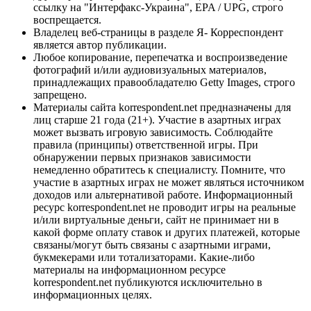
ссылку на "Интерфакс-Украина", EPA / UPG, строго
воспрещается.
Владелец веб-страницы в разделе Я- Корреспондент
является автор публикации.
Любое копирование, перепечатка и воспроизведение
фотографий и/или аудиовизуальных материалов,
принадлежащих правообладателю Getty Images, строго
запрещено.
Материалы сайта korrespondent.net предназначены для
лиц старше 21 года (21+). Участие в азартных играх
может вызвать игровую зависимость. Соблюдайте
правила (принципы) ответственной игры. При
обнаружении первых признаков зависимости
немедленно обратитесь к специалисту. Помните, что
участие в азартных играх не может являться источником
доходов или альтернативой работе. Информационный
ресурс korrespondent.net не проводит игры на реальные
и/или виртуальные деньги, сайт не принимает ни в
какой форме оплату ставок и других платежей, которые
связаны/могут быть связаны с азартными играми,
букмекерами или тотализаторами. Какие-либо
материалы на информационном ресурсе
korrespondent.net публикуются исключительно в
информационных целях.