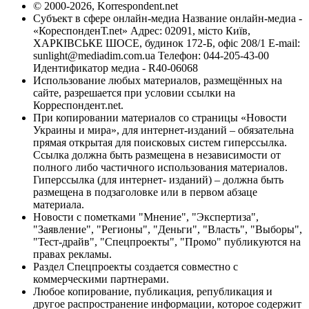
© 2000-2026, Korrespondent.net
Субъект в сфере онлайн-медиа Название онлайн-медиа -
«КореспонденТ.net» Адрес: 02091, місто Київ,
ХАРКІВСЬКЕ ШОСЕ, будинок 172-Б, офіс 208/1 E-mail:
sunlight@mediadim.com.ua
Телефон: 044-205-43-00
Идентификатор медиа - R40-06068
Использование любых материалов, размещённых на
сайте, разрешается при условии ссылки на
Корреспондент.net.
При копировании материалов со страницы «Новости
Украины и мира», для интернет-изданий – обязательна
прямая открытая для поисковых систем гиперссылка.
Ссылка должна быть размещена в независимости от
полного либо частичного использования материалов.
Гиперссылка (для интернет- изданий) – должна быть
размещена в подзаголовке или в первом абзаце
материала.
Новости с пометками "Мнение", "Экспертиза",
"Заявление", "Регионы", "Деньги", "Власть", "Выборы",
"Тест-драйв", "Спецпроекты", "Промо" публикуются на
правах рекламы.
Раздел Спецпроекты создается совместно с
коммерческими партнерами.
Любое копирование, публикация, републикация и
другое распространение информации, которое содержит