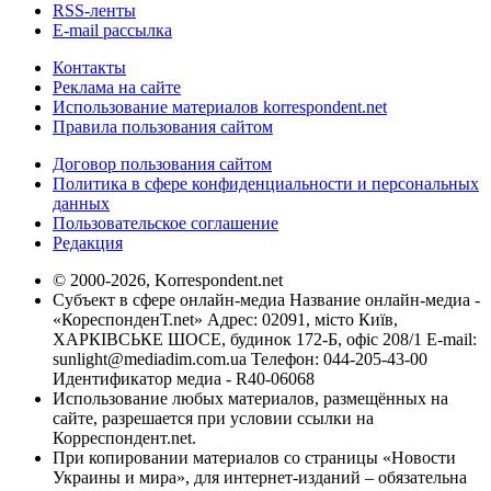
RSS-ленты
E-mail рассылка
Контакты
Реклама на сайте
Использование материалов korrespondent.net
Правила пользования сайтом
Договор пользования сайтом
Политика в сфере конфиденциальности и персональных
данных
Пользовательское соглашение
Редакция
© 2000-2026, Korrespondent.net
Субъект в сфере онлайн-медиа Название онлайн-медиа -
«КореспонденТ.net» Адрес: 02091, місто Київ,
ХАРКІВСЬКЕ ШОСЕ, будинок 172-Б, офіс 208/1 E-mail:
sunlight@mediadim.com.ua
Телефон: 044-205-43-00
Идентификатор медиа - R40-06068
Использование любых материалов, размещённых на
сайте, разрешается при условии ссылки на
Корреспондент.net.
При копировании материалов со страницы «Новости
Украины и мира», для интернет-изданий – обязательна