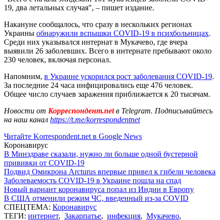
19, два летальных случая", – пишет издание.
Накануне сообщалось, что сразу в нескольких регионах
Украины
обнаружили вспышки COVID-19 в психбольницах
.
Среди них указывался интернат в Мукачево, где вчера
выявили 26 заболевших. Всего в интернате пребывают около
230 человек, включая персонал.
Напомним,
в Украине ускорился рост заболевания COVID-19
.
За последние 24 часа инфицировались еще 476 человек.
Общее число случаев заражения приближается к 20 тысячам.
Новости от
Корреспондент.net
в Telegram. Подписывайтесь
на наш канал
https://t.me/korrespondentnet
Читайте Korrespondent.net в Google News
Коронавирус
В Минздраве сказали, нужно ли больше одной бустерной
прививки от COVID-19
Подвид Омикрона Arcturus впервые привел к гибели человека
Заболеваемость COVID-19 в Украине пошла на спад
Новый вариант коронавируса попал из Индии в Европу
В США отменили режим ЧС, введенный из-за COVID
СПЕЦТЕМА:
Коронавирус
ТЕГИ:
интернет
,
Закарпатье
,
инфекция
,
Мукачево
,