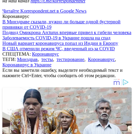
на наш канал
https://t.me/korrespondentnet
Читайте Korrespondent.net в Google News
Коронавирус
В Минздраве сказали, нужно ли больше одной бустерной
прививки от COVID-19
Подвид Омикрона Arcturus впервые привел к гибели человека
Заболеваемость COVID-19 в Украине пошла на спад
Новый вариант коронавируса попал из Индии в Европу
В США отменили режим ЧС, введенный из-за COVID
СПЕЦТЕМА:
Коронавирус
ТЕГИ:
Минздрав
,
тесты
,
тестирование
,
Коронавирус
,
Коронавирус в Украине
Если вы заметили ошибку, выделите необходимый текст и
нажмите Ctrl+Enter, чтобы сообщить об этом редакции.