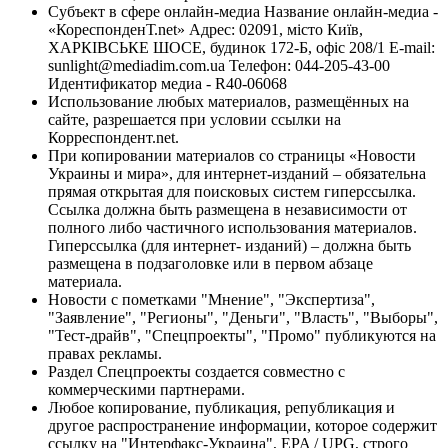
Субъект в сфере онлайн-медиа Название онлайн-медиа -
«КореспонденТ.net» Адрес: 02091, місто Київ,
ХАРКІВСЬКЕ ШОСЕ, будинок 172-Б, офіс 208/1 E-mail:
sunlight@mediadim.com.ua
Телефон: 044-205-43-00
Идентификатор медиа - R40-06068
Использование любых материалов, размещённых на
сайте, разрешается при условии ссылки на
Корреспондент.net.
При копировании материалов со страницы «Новости
Украины и мира», для интернет-изданий – обязательна
прямая открытая для поисковых систем гиперссылка.
Ссылка должна быть размещена в независимости от
полного либо частичного использования материалов.
Гиперссылка (для интернет- изданий) – должна быть
размещена в подзаголовке или в первом абзаце
материала.
Новости с пометками "Мнение", "Экспертиза",
"Заявление", "Регионы", "Деньги", "Власть", "Выборы",
"Тест-драйв", "Спецпроекты", "Промо" публикуются на
правах рекламы.
Раздел Спецпроекты создается совместно с
коммерческими партнерами.
Любое копирование, публикация, републикация и
другое распространение информации, которое содержит
ссылку на "Интерфакс-Украина", EPA / UPG, строго