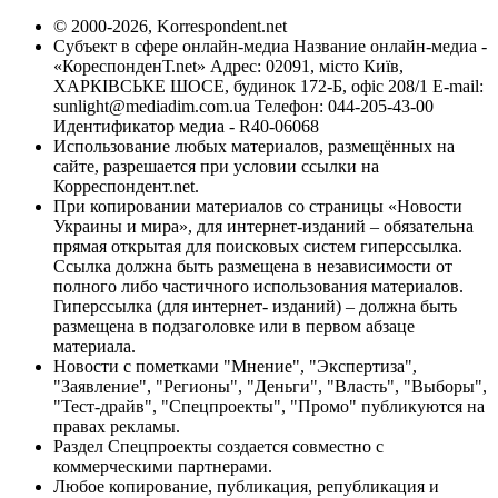
© 2000-2026, Korrespondent.net
Субъект в сфере онлайн-медиа Название онлайн-медиа -
«КореспонденТ.net» Адрес: 02091, місто Київ,
ХАРКІВСЬКЕ ШОСЕ, будинок 172-Б, офіс 208/1 E-mail:
sunlight@mediadim.com.ua
Телефон: 044-205-43-00
Идентификатор медиа - R40-06068
Использование любых материалов, размещённых на
сайте, разрешается при условии ссылки на
Корреспондент.net.
При копировании материалов со страницы «Новости
Украины и мира», для интернет-изданий – обязательна
прямая открытая для поисковых систем гиперссылка.
Ссылка должна быть размещена в независимости от
полного либо частичного использования материалов.
Гиперссылка (для интернет- изданий) – должна быть
размещена в подзаголовке или в первом абзаце
материала.
Новости с пометками "Мнение", "Экспертиза",
"Заявление", "Регионы", "Деньги", "Власть", "Выборы",
"Тест-драйв", "Спецпроекты", "Промо" публикуются на
правах рекламы.
Раздел Спецпроекты создается совместно с
коммерческими партнерами.
Любое копирование, публикация, републикация и