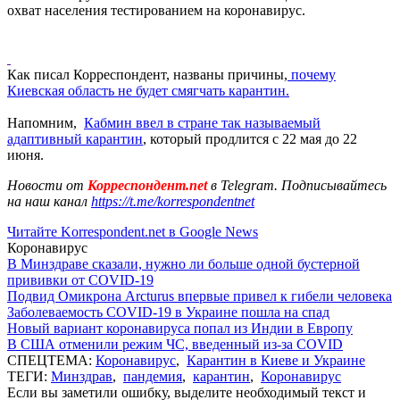
охват населения тестированием на коронавирус.
Как писал Корреспондент, названы причины,
почему
Киевская область не будет смягчать карантин.
Напомним,
Кабмин ввел в стране так называемый
адаптивный карантин
, который продлится с 22 мая до 22
июня.
Новости от
Корреспондент.net
в Telegram. Подписывайтесь
на наш канал
https://t.me/korrespondentnet
Читайте Korrespondent.net в Google News
Коронавирус
В Минздраве сказали, нужно ли больше одной бустерной
прививки от COVID-19
Подвид Омикрона Arcturus впервые привел к гибели человека
Заболеваемость COVID-19 в Украине пошла на спад
Новый вариант коронавируса попал из Индии в Европу
В США отменили режим ЧС, введенный из-за COVID
СПЕЦТЕМА:
Коронавирус
,
Карантин в Киеве и Украине
ТЕГИ:
Минздрав
,
пандемия
,
карантин
,
Коронавирус
Если вы заметили ошибку, выделите необходимый текст и