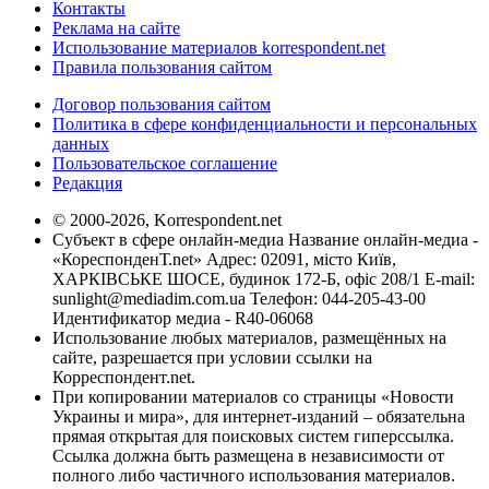
Контакты
Реклама на сайте
Использование материалов korrespondent.net
Правила пользования сайтом
Договор пользования сайтом
Политика в сфере конфиденциальности и персональных
данных
Пользовательское соглашение
Редакция
© 2000-2026, Korrespondent.net
Субъект в сфере онлайн-медиа Название онлайн-медиа -
«КореспонденТ.net» Адрес: 02091, місто Київ,
ХАРКІВСЬКЕ ШОСЕ, будинок 172-Б, офіс 208/1 E-mail:
sunlight@mediadim.com.ua
Телефон: 044-205-43-00
Идентификатор медиа - R40-06068
Использование любых материалов, размещённых на
сайте, разрешается при условии ссылки на
Корреспондент.net.
При копировании материалов со страницы «Новости
Украины и мира», для интернет-изданий – обязательна
прямая открытая для поисковых систем гиперссылка.
Ссылка должна быть размещена в независимости от
полного либо частичного использования материалов.