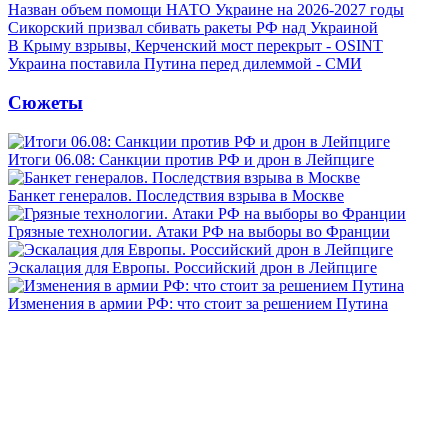
Назван объем помощи НАТО Украине на 2026-2027 годы
Сикорский призвал сбивать ракеты РФ над Украиной
В Крыму взрывы, Керченский мост перекрыт - OSINT
Украина поставила Путина перед дилеммой - СМИ
Сюжеты
Итоги 06.08: Санкции против РФ и дрон в Лейпциге
Банкет генералов. Последствия взрыва в Москве
Грязные технологии. Атаки РФ на выборы во Франции
Эскалация для Европы. Российский дрон в Лейпциге
Изменения в армии РФ: что стоит за решением Путина