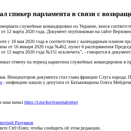
л спикер парламента в связи с возвраще
овершать служебные командировки по Украине, внеся соответс
от 12 марта 2020 года. Документ опубликован на сайте Верховн
оте с 18 мая 2020 года в соответствии с календарным планом п
ны от 16 января 2020 года №462, пункт 6 распоряжения Предс
от 12 марта 2020 года №151 исключить", - говорится в документ
тривал отмену на период карантина служебных командировок в 
мая. Инициатором документа стал глава фракции Слуга народа.
де
- инфекцию нашли у депутата от Батькивщины Олега Мейдича
а наш канал
https://t.me/korrespondentnet
митрий Разумков
те Ctrl+Enter, чтобы сообщить об этом редакции.