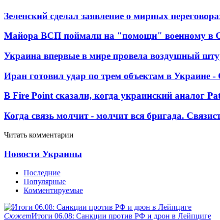
Зеленский сделал заявление о мирных переговора
Майора ВСП поймали на "помощи" военному в
Украина впервые в мире провела воздушный шту
Иран готовил удар по трем объектам в Украине 
В Fire Point сказали, когда украинский аналог Pa
Когда связь молчит - молчит вся бригада. Связи
Читать комментарии
Новости Украины
Последние
Популярные
Комментируемые
Сюжет
Итоги 06.08: Санкции против РФ и дрон в Лейпциге