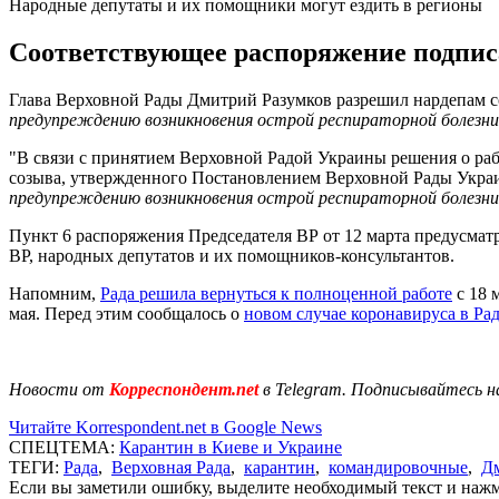
Народные депутаты и их помощники могут ездить в регионы
Соответствующее распоряжение подписа
Глава Верховной Рады Дмитрий Разумков разрешил нардепам с
предупреждению возникновения острой респираторной болезни
"В связи с принятием Верховной Радой Украины решения о раб
созыва, утвержденного Постановлением Верховной Рады Украи
предупреждению возникновения острой респираторной болезни
Пункт 6 распоряжения Председателя ВР от 12 марта предусма
ВР, народных депутатов и их помощников-консультантов.
Напомним,
Рада решила вернуться к полноценной работе
с 18 
мая. Перед этим сообщалось о
новом случае коронавируса в Ра
Новости от
Корреспондент.net
в Telegram. Подписывайтесь н
Читайте Korrespondent.net в Google News
СПЕЦТЕМА:
Карантин в Киеве и Украине
ТЕГИ:
Рада
,
Верховная Рада
,
карантин
,
командировочные
,
Д
Если вы заметили ошибку, выделите необходимый текст и нажми