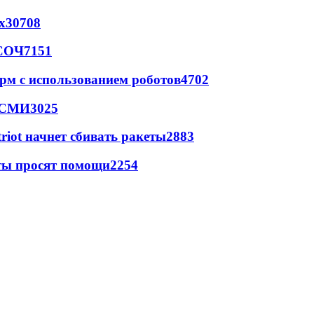
х
30708
 СОЧ
7151
рм с использованием роботов
4702
- СМИ
3025
triot начнет сбивать ракеты
2883
сты просят помощи
2254