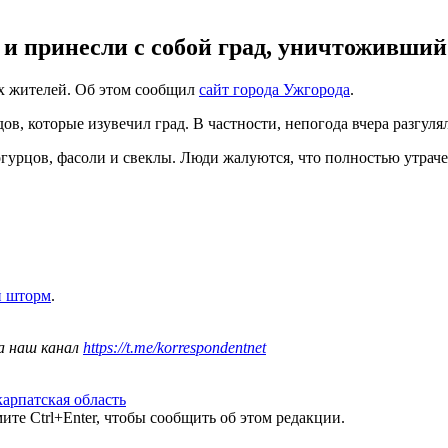
и принесли с собой град, уничтоживший
х жителей. Об этом сообщил
сайт города Ужгорода
.
в, которые изувечил град. В частности, непогода вчера разгулял
урцов, фасоли и свеклы. Люди жалуются, что полностью утрачен
й шторм
.
а наш канал
https://t.me/korrespondentnet
карпатская область
те Ctrl+Enter, чтобы сообщить об этом редакции.