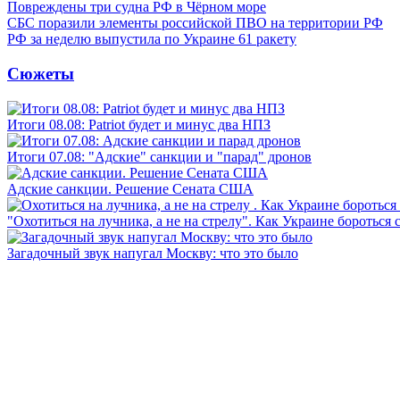
Повреждены три судна РФ в Чёрном море
СБС поразили элементы российской ПВО на территории РФ
РФ за неделю выпустила по Украине 61 ракету
Сюжеты
Итоги 08.08: Patriot будет и минус два НПЗ
Итоги 07.08: "Адские" санкции и "парад" дронов
Адские санкции. Решение Сената США
"Охотиться на лучника, а не на стрелу". Как Украине бороться 
Загадочный звук напугал Москву: что это было