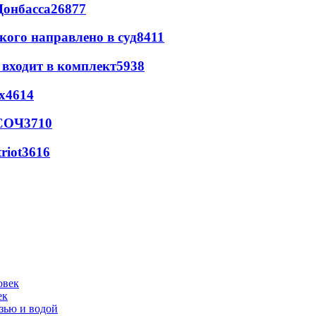
Донбасса
26877
кого направлено в суд
8411
 входит в комплект
5938
х
4614
 СОЧ
3710
riot
3616
ек
язью и водой