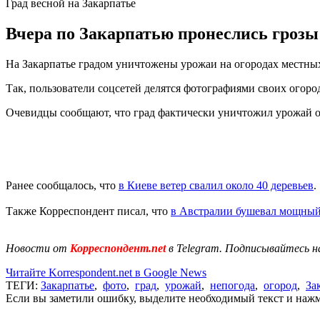
Град весной на Закарпатье
Вчера по Закарпатью пронеслись грозы 
На Закарпатье градом уничтожены урожаи на огородах местны
Так, пользователи соцсетей делятся фотографиями своих огородо
Очевидцы сообщают, что град фактически уничтожил урожай ог
Ранее сообщалось, что
в Киеве ветер свалил около 40 деревьев
.
Также Корреспондент писал, что
в Австралии бушевал мощны
Новости от
Корреспондент.net
в Telegram. Подписывайтесь н
Читайте Korrespondent.net в Google News
ТЕГИ:
Закарпатье
,
фото
,
град
,
урожай
,
непогода
,
огород
,
За
Если вы заметили ошибку, выделите необходимый текст и нажми