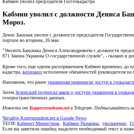
Кабмин уволил председателя Госгеокадастра
Кабмин уволил с должности Дениса Баш
Мороз.
Денис Башлык уволен с должности председателя Государствен
портале во вторник, 26 мая.
"Уволить Башлыка Дениса Александровича с должности председ
871 Закона Украины О государственной службе", - сказано в до
Кроме того, еще одним распоряжением Кабмин временно, до на
кадастра,
возложил
исполнение обязанностей руководителя на 
Напомним, что ранее
украинцам разрешили доступ к геокадаст
Затем
Зеленский подписал закон о доступе украинцев к геокада
геопространственных данных.
Новости от
Корреспондент.net
в Telegram. Подписывайтесь н
Читайте Korrespondent.net в Google News
ТЕГИ:
Кабинет Министров
,
Кабмин Украины
,
увольнение
,
Г
Если вы заметили ошибку, выделите необходимый текст и нажми