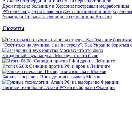
В Скале подтвердили, что из полка переводят бойцов
Дрон поразил больницу в Херсоне: пострадали медработницы
РФ нанесла удар по Славянску: есть погибший и пятеро ранен
Украина и Польша завершили эксгумации на Волыни
Сюжеты
"Охотиться на лучника, а не на стрелу". Как Украине бороться 
Загадочный звук напугал Москву: что это было
Итоги 06.08: Санкции против РФ и дрон в Лейпциге
Банкет генералов. Последствия взрыва в Москве
Грязные технологии. Атаки РФ на выборы во Франции