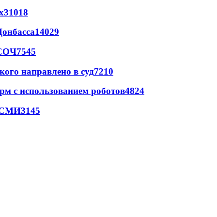
х
31018
Донбасса
14029
 СОЧ
7545
кого направлено в суд
7210
рм с использованием роботов
4824
- СМИ
3145