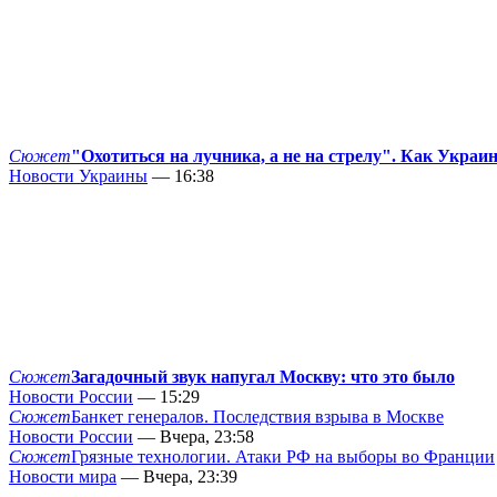
Сюжет
"Охотиться на лучника, а не на стрелу". Как Украи
Новости Украины
— 16:38
Сюжет
Загадочный звук напугал Москву: что это было
Новости России
— 15:29
Сюжет
Банкет генералов. Последствия взрыва в Москве
Новости России
— Вчера, 23:58
Сюжет
Грязные технологии. Атаки РФ на выборы во Франции
Новости мира
— Вчера, 23:39