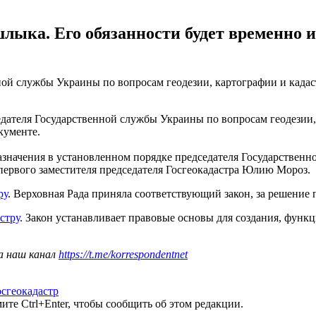
лыка. Его обязанности будет временно 
ной службы Украины по вопросам геодезии, картографии и када
ателя Государственной службы Украины по вопросам геодезии, к
кументе.
значения в установленном порядке председателя Государственн
первого заместителя председателя Госгеокадастра Юлию Мороз.
ру
. Верховная Рада приняла соответствующий закон, за решение 
стру
. Закон устанавливает правовые основы для создания, фун
а наш канал
https://t.me/korrespondentnet
осгеокадастр
те Ctrl+Enter, чтобы сообщить об этом редакции.