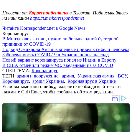
Новости от
Корреспондент.net
в Telegram. Подписывайтесь
на наш канал
https://t.me/korrespondentnet
Читайте Korrespondent.net в Google News
Коронавирус
В Минздраве сказали, нужно ли больше одной бустерной
прививки от COVID-19
Подвид Омикрона Arcturus впервые привел к гибели человека
Заболеваемость COVID-19 в Украине пошла на спад
Новый вариант коронавируса попал из Индии в Европу
В США отменили режим ЧС, введенный из-за COVID
СПЕЦТЕМА:
Коронавирус
ТЕГИ:
армия и вооружение
,
армия
,
Украинская армия
,
ВСУ
,
Коронавирус
,
армия Украины
,
Коронавирус в Украине
Если вы заметили ошибку, выделите необходимый текст и
нажмите Ctrl+Enter, чтобы сообщить об этом редакции.