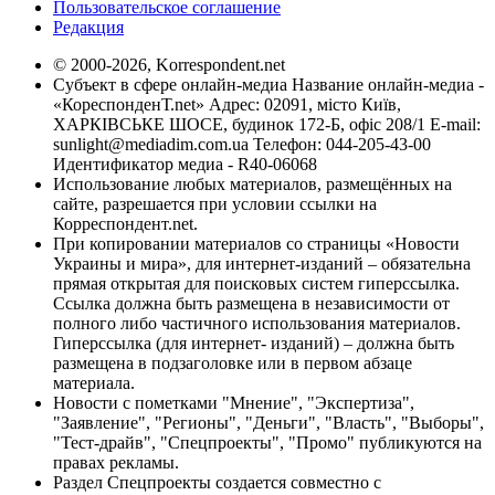
Пользовательское соглашение
Редакция
© 2000-2026, Korrespondent.net
Субъект в сфере онлайн-медиа Название онлайн-медиа -
«КореспонденТ.net» Адрес: 02091, місто Київ,
ХАРКІВСЬКЕ ШОСЕ, будинок 172-Б, офіс 208/1 E-mail:
sunlight@mediadim.com.ua
Телефон: 044-205-43-00
Идентификатор медиа - R40-06068
Использование любых материалов, размещённых на
сайте, разрешается при условии ссылки на
Корреспондент.net.
При копировании материалов со страницы «Новости
Украины и мира», для интернет-изданий – обязательна
прямая открытая для поисковых систем гиперссылка.
Ссылка должна быть размещена в независимости от
полного либо частичного использования материалов.
Гиперссылка (для интернет- изданий) – должна быть
размещена в подзаголовке или в первом абзаце
материала.
Новости с пометками "Мнение", "Экспертиза",
"Заявление", "Регионы", "Деньги", "Власть", "Выборы",
"Тест-драйв", "Спецпроекты", "Промо" публикуются на
правах рекламы.
Раздел Спецпроекты создается совместно с