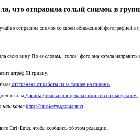
, что отправила голый снимок в группу 
чайно отправила снимок со своей обнаженной фотографией в гру
а свою вину. По ее словам, "голое" фото она хотела направить 
атит штраф 51 гривну.
 была
отстранена от работы из-за танцев на пилоне.
едней школы
Дарина Димова станцевала стриптиз на выпускном.
а наш канал
https://t.me/korrespondentnet
те Ctrl+Enter, чтобы сообщить об этом редакции.