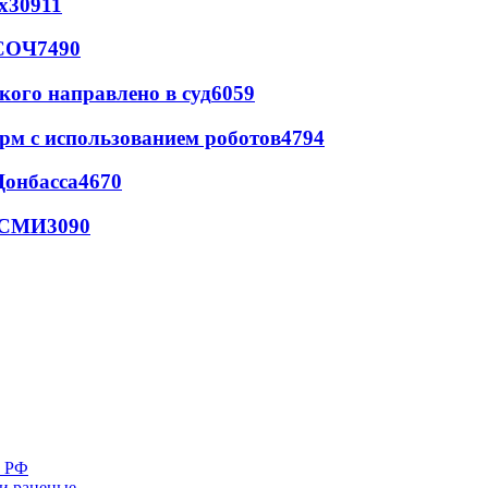
х
30911
 СОЧ
7490
кого направлено в суд
6059
рм с использованием роботов
4794
Донбасса
4670
- СМИ
3090
е РФ
 и раненые