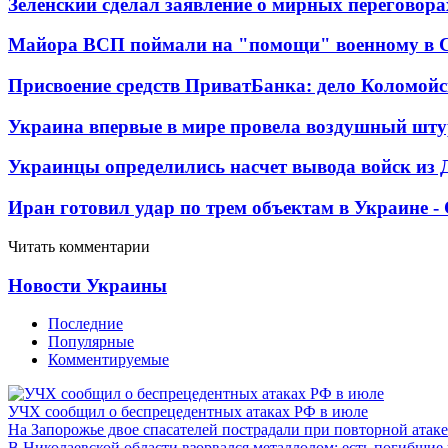
Зеленский сделал заявление о мирных переговора
Майора ВСП поймали на "помощи" военному в
Присвоение средств ПриватБанка: дело Коломойс
Украина впервые в мире провела воздушный шту
Украинцы определились насчет вывода войск из 
Иран готовил удар по трем объектам в Украине 
Читать комментарии
Новости Украины
Последние
Популярные
Комментируемые
УЧХ сообщил о беспрецедентных атаках РФ в июле
На Запорожье двое спасателей пострадали при повторной атак
В Николаевской области взорвался металлолом: есть погибшие