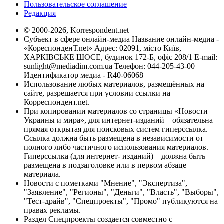
Пользовательское соглашение
Редакция
© 2000-2026, Korrespondent.net
Субъект в сфере онлайн-медиа Название онлайн-медиа -
«КореспонденТ.net» Адрес: 02091, місто Київ,
ХАРКІВСЬКЕ ШОСЕ, будинок 172-Б, офіс 208/1 E-mail:
sunlight@mediadim.com.ua
Телефон: 044-205-43-00
Идентификатор медиа - R40-06068
Использование любых материалов, размещённых на
сайте, разрешается при условии ссылки на
Корреспондент.net.
При копировании материалов со страницы «Новости
Украины и мира», для интернет-изданий – обязательна
прямая открытая для поисковых систем гиперссылка.
Ссылка должна быть размещена в независимости от
полного либо частичного использования материалов.
Гиперссылка (для интернет- изданий) – должна быть
размещена в подзаголовке или в первом абзаце
материала.
Новости с пометками "Мнение", "Экспертиза",
"Заявление", "Регионы", "Деньги", "Власть", "Выборы",
"Тест-драйв", "Спецпроекты", "Промо" публикуются на
правах рекламы.
Раздел Спецпроекты создается совместно с