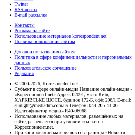
Twitter
RSS-ленты
E-mail рассылка
Контакты
Реклама на сайте
Использование материалов korrespondent.net
Правила пользования сайтом
Договор пользования сайтом
Политика в сфере конфиденциальности и персональных
данных
Пользовательское соглашение
Редакция
© 2000-2026, Korrespondent.net
Субъект в сфере онлайн-медиа Название онлайн-медиа -
«КореспонденТ.net» Адрес: 02091, місто Київ,
ХАРКІВСЬКЕ ШОСЕ, будинок 172-Б, офіс 208/1 E-mail:
sunlight@mediadim.com.ua
Телефон: 044-205-43-00
Идентификатор медиа - R40-06068
Использование любых материалов, размещённых на
сайте, разрешается при условии ссылки на
Корреспондент.net.
При копировании материалов со страницы «Новости