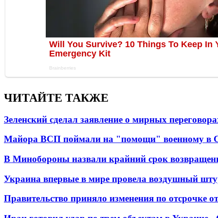
ЧИТАЙТЕ ТАКЖЕ
Зеленский сделал заявление о мирных переговора
Майора ВСП поймали на "помощи" военному в
В Минобороны назвали крайний срок возвращен
Украина впервые в мире провела воздушный шту
Правительство приняло изменения по отсрочке о