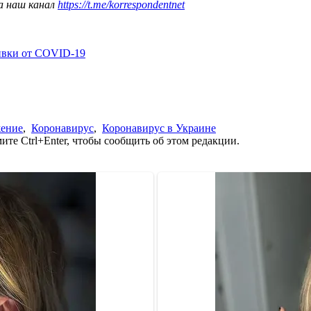
а наш канал
https://t.me/korrespondentnet
ивки от COVID-19
жение
,
Коронавирус
,
Коронавирус в Украине
те Ctrl+Enter, чтобы сообщить об этом редакции.