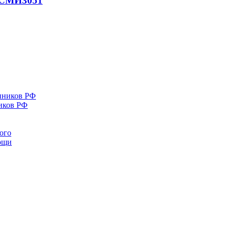
- СМИ
3051
иков РФ
ого
мощи