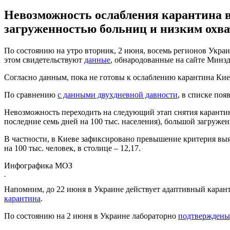
Невозможность ослабления карантина в
загруженностью больниц и низким охв
По состоянию на утро вторник, 2 июня, восемь регионов Укра
этом свидетельствуют
данные
, обнародованные на сайте Минзд
Согласно данным, пока не готовы к ослаблению карантина Киев
По сравнению
с данными двухдневной давности
, в списке по
Невозможность переходить на следующий этап снятия каранти
последние семь дней на 100 тыс. населения), большой загруж
В частности, в Киеве зафиксировано превышение критерия выя
на 100 тыс. человек, в столице – 12,17.
Инфографика МОЗ
Напомним, до 22 июня в Украине действует адаптивный каран
карантина
.
По состоянию на 2 июня в Украине лабораторно
подтверждены