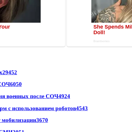
х
29452
 СОЧ
6050
ия военных после СОЧ
4924
рм с использованием роботов
4543
т мобилизации
3670