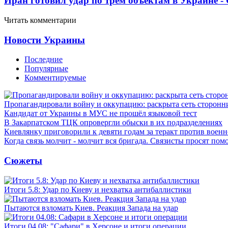
Иран готовил удар по трем объектам в Украине 
Читать комментарии
Новости Украины
Последние
Популярные
Комментируемые
Пропагандировали войну и оккупацию: раскрыта сеть сторонн
Кандидат от Украины в МУС не прошёл языковой тест
В Закарпатском ТЦК опровергли обыски в их подразделениях
Киевлянку приговорили к девяти годам за теракт против военн
Когда связь молчит - молчит вся бригада. Связисты просят по
Сюжеты
Итоги 5.8: Удар по Киеву и нехватка антибаллистики
Пытаются взломать Киев. Реакция Запада на удар
Итоги 04.08: "Сафари" в Херсоне и итоги операции