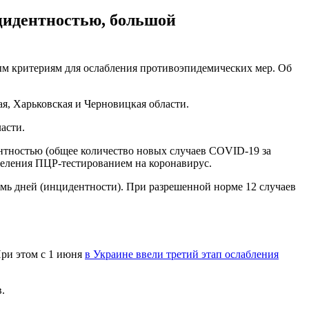
цидентностью, большой
мым критериям для ослабления противоэпидемических мер. Об
я, Харьковская и Черновицкая области.
асти.
нтностью (общее количество новых случаев COVID-19 за
селения ПЦР-тестированием на коронавирус.
емь дней (инцидентности). При разрешенной норме 12 случаев
При этом с 1 июня
в Украине ввели третий этап ослабления
.