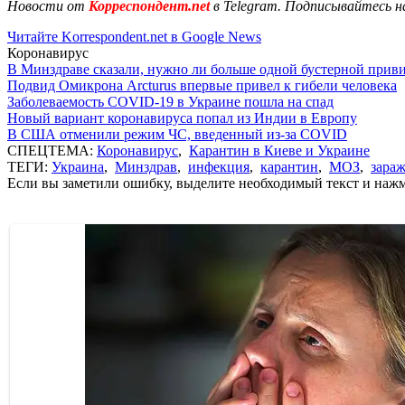
Новости от
Корреспондент.net
в Telegram. Подписывайтесь н
Читайте Korrespondent.net в Google News
Коронавирус
В Минздраве сказали, нужно ли больше одной бустерной прив
Подвид Омикрона Arcturus впервые привел к гибели человека
Заболеваемость COVID-19 в Украине пошла на спад
Новый вариант коронавируса попал из Индии в Европу
В США отменили режим ЧС, введенный из-за COVID
СПЕЦТЕМА:
Коронавирус
,
Карантин в Киеве и Украине
ТЕГИ:
Украина
,
Минздрав
,
инфекция
,
карантин
,
МОЗ
,
зара
Если вы заметили ошибку, выделите необходимый текст и нажми