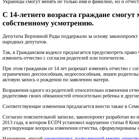
Украинцы смогут менять не только имя и фамилию, но и отчес
С 14-летнего возраста граждане смогут м
собственному усмотрению.
Депутаты Верховной Рады поддержали за основу законопроект 
народных депутатов.
Так, в Гражданском кодексе предлагается предусмотреть право че
изменить отчество с согласия родителей или попечителя.
При этом гражданам от 14 лет разрешат изменять отчество с со
ограниченно дееспособным, недееспособным, лишен родительск
актовую запись о рождении по заявлению матери.
Возражения одного из родителей относительно изменения отче
родителями своих обязанностей относительно ребенка и другие
Соответствующие изменения предлагается внести также в Сем
Согласно пояснительной записке, законопроект разработан во и
2013 года, в котором ЕСПЧ установил нарушение статьи 8 Кон
регулирующие вопросы изменения отчества, сформулированы н
Напомним, другой
законопроект, позволяющий менять отчеств