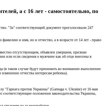
телей, а с 16 лет - самостоятельно, по
ство. "За" соответствующий документ проголосовали 247
 фамилию и имя, но и отчество, а в возрасте от 14 лет - право
безвестно отсутствующим, объявлен умершим, признан
ии или если сведения о мужчине как об отце внесены в
да (в таком случае будут принимать ко вниманию выполнение
 изменение отчества интересам ребенка).
у "Гарнага против Украины" (Garnaga v. Ukraine) от 16 мая
что соответствующие положения законодательства Украины,
ыл отклонен из-за недоработок.