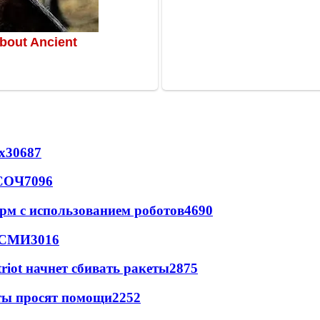
х
30687
 СОЧ
7096
рм с использованием роботов
4690
- СМИ
3016
triot начнет сбивать ракеты
2875
сты просят помощи
2252