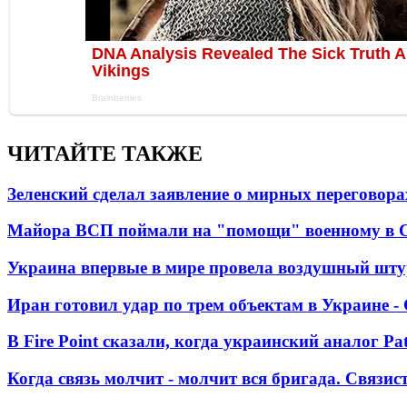
ЧИТАЙТЕ ТАКЖЕ
Зеленский сделал заявление о мирных переговора
Майора ВСП поймали на "помощи" военному в
Украина впервые в мире провела воздушный шту
Иран готовил удар по трем объектам в Украине 
В Fire Point сказали, когда украинский аналог Pa
Когда связь молчит - молчит вся бригада. Связи