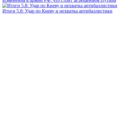
Изменения в армии РФ: что стоит за решением Путина
Итоги 5.8: Удар по Киеву и нехватка антибаллистики