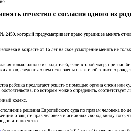
тво
енять отчество с согласия одного из роди
№ 2450, который предусматривает право украинцев менять отче
ловека в возрасте от 16 лет на свое усмотрение менять не только
гласия только одного из родителей, если второй умер, признан 
их прав, сведения о нем исключены из актовой записи о рожден
ства ребенка предлагают решать с помощью органа опеки или су
 обстоятельства, по которым можно определить, соответствует ли
ейный кодекс.
сполнение решения Европейского суда по правам человека по дел
венции о защите прав человека и основных свобод ввиду того, 
едостаточно четко.
о
был заргистрирован в Раде еще в 2014 году. Однако позже он б