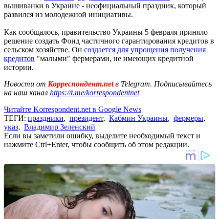
вышиванки в Украине - неофициальный праздник, который
развился из молодежной инициативы.
Как сообщалось, правительство Украины 5 февраля приняло
решение создать Фонд частичного гарантирования кредитов в
сельском хозяйстве. Он
создается для упрощения получения
кредитов
"малыми" фермерами, не имеющих кредитной
истории.
Новости от
Корреспондент.net
в Telegram. Подписывайтесь
на наш канал
https://t.me/korrespondentnet
Читайте Korrespondent.net в Google News
ТЕГИ:
праздники
,
президент
,
Кабмин Украины
,
фермеры
,
указ
,
Владимир Зеленский
Если вы заметили ошибку, выделите необходимый текст и
нажмите Ctrl+Enter, чтобы сообщить об этом редакции.