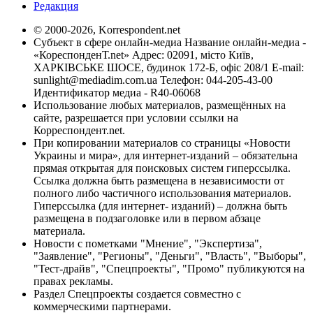
Редакция
© 2000-2026, Korrespondent.net
Субъект в сфере онлайн-медиа Название онлайн-медиа -
«КореспонденТ.net» Адрес: 02091, місто Київ,
ХАРКІВСЬКЕ ШОСЕ, будинок 172-Б, офіс 208/1 E-mail:
sunlight@mediadim.com.ua
Телефон: 044-205-43-00
Идентификатор медиа - R40-06068
Использование любых материалов, размещённых на
сайте, разрешается при условии ссылки на
Корреспондент.net.
При копировании материалов со страницы «Новости
Украины и мира», для интернет-изданий – обязательна
прямая открытая для поисковых систем гиперссылка.
Ссылка должна быть размещена в независимости от
полного либо частичного использования материалов.
Гиперссылка (для интернет- изданий) – должна быть
размещена в подзаголовке или в первом абзаце
материала.
Новости с пометками "Мнение", "Экспертиза",
"Заявление", "Регионы", "Деньги", "Власть", "Выборы",
"Тест-драйв", "Спецпроекты", "Промо" публикуются на
правах рекламы.
Раздел Спецпроекты создается совместно с
коммерческими партнерами.