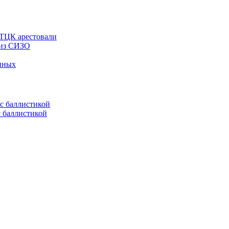
 ТЦК арестовали
 из СИЗО
енных
с баллистикой