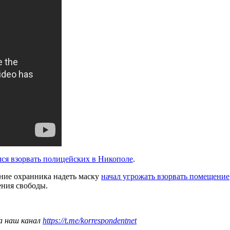
я взорвать полицейских в Никополе
.
ание охранника надеть маску
начал угрожать взорвать помещение
ения свободы.
а наш канал
https://t.me/korrespondentnet