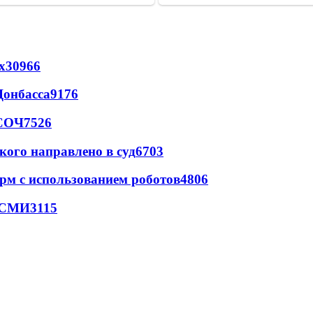
х
30966
Донбасса
9176
 СОЧ
7526
кого направлено в суд
6703
рм с использованием роботов
4806
- СМИ
3115